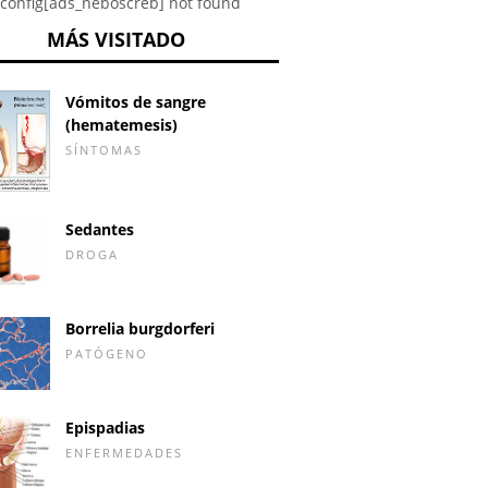
config[ads_neboscreb] not found
MÁS VISITADO
Vómitos de sangre
(hematemesis)
SÍNTOMAS
Sedantes
DROGA
Borrelia burgdorferi
PATÓGENO
Epispadias
ENFERMEDADES