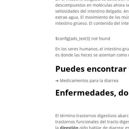
descompuestos en moléculas ahora se
vellosidades del intestino delgado. A
extrae agua. El movimiento de los mús
intestino grueso. El contenido del inte
$config[ads_text3] not found
En los seres humanos, el intestino gru
es donde las heces se asientan como ú
Puedes encontrar 
➔ Medicamentos para la diarrea
Enfermedades, dol
El término trastornos digestivos aba
trastornos funcionales del tracto dig
la
digestión
oído hablar de diarrea; e