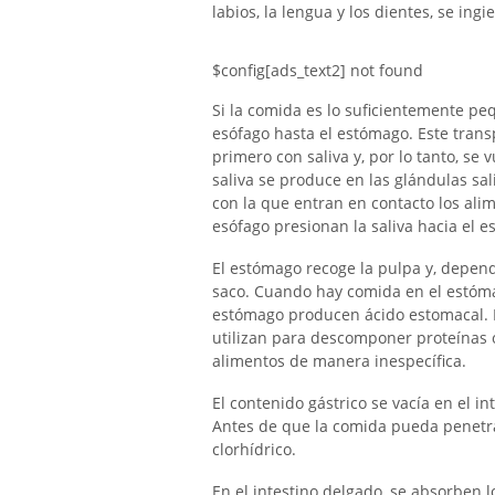
labios, la lengua y los dientes, se ing
$config[ads_text2] not found
Si la comida es lo suficientemente peq
esófago hasta el estómago. Este trans
primero con saliva y, por lo tanto, se
saliva se produce en las glándulas sal
con la que entran en contacto los ali
esófago presionan la saliva hacia el 
El estómago recoge la pulpa y, depend
saco. Cuando hay comida en el estómag
estómago producen ácido estomacal. E
utilizan para descomponer proteínas 
alimentos de manera inespecífica.
El contenido gástrico se vacía en el i
Antes de que la comida pueda penetrar
clorhídrico.
En el intestino delgado, se absorben 