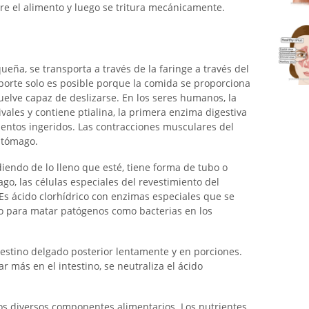
iere el alimento y luego se tritura mecánicamente.
ueña, se transporta a través de la faringe a través del
porte solo es posible porque la comida se proporciona
 vuelve capaz de deslizarse. En los seres humanos, la
ivales y contiene ptialina, la primera enzima digestiva
mentos ingeridos. Las contracciones musculares del
estómago.
iendo de lo lleno que esté, tiene forma de tubo o
o, las células especiales del revestimiento del
s ácido clorhídrico con enzimas especiales que se
o para matar patógenos como bacterias en los
ntestino delgado posterior lentamente y en porciones.
 más en el intestino, se neutraliza el ácido
los diversos componentes alimentarios. Los nutrientes