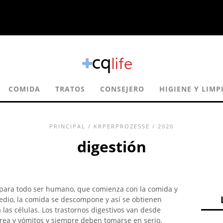
COMIDA
TRATOS
CONSEJERO
HIGIENE Y LIMP
PRINCIPAL
/
KRPERPROZESSE
/ 2020
digestión
 para todo ser humano, que comienza con la comida y
edio, la comida se descompone y así se obtienen
las células. Los trastornos digestivos van desde
rrea y vómitos y siempre deben tomarse en serio.