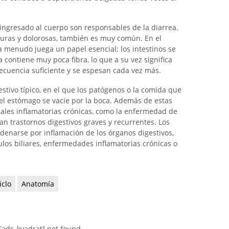
ingresado al cuerpo son responsables de la diarrea.
duras y dolorosas, también es muy común. En el
 a menudo juega un papel esencial; los intestinos se
a contiene muy poca fibra, lo que a su vez significa
recuencia suficiente y se espesan cada vez más.
stivo típico, en el que los patógenos o la comida que
el estómago se vacíe por la boca. Además de estas
nales inflamatorias crónicas, como la enfermedad de
can trastornos digestivos graves y recurrentes. Los
denarse por inflamación de los órganos digestivos,
culos biliares, enfermedades inflamatorias crónicas o
iclo
Anatomía
[ads_kvadrat] not found