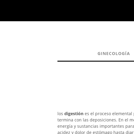
GINECOLOGÍA
los
digestión
es el proceso elemental
termina con las deposiciones. En el m
energía y sustancias importantes para 
acidez y dolor de estómago hasta dia