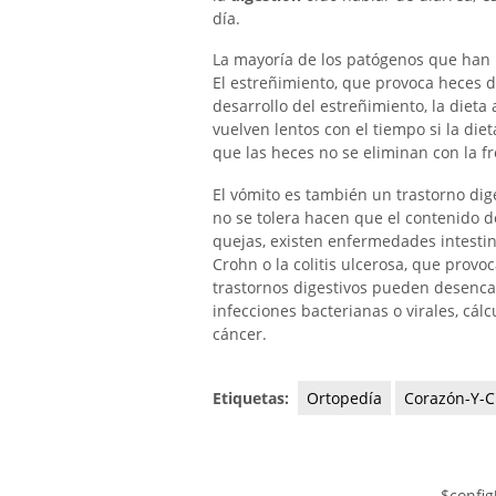
día.
La mayoría de los patógenos que han 
El estreñimiento, que provoca heces 
desarrollo del estreñimiento, la dieta
vuelven lentos con el tiempo si la diet
que las heces no se eliminan con la f
El vómito es también un trastorno dige
no se tolera hacen que el contenido d
quejas, existen enfermedades intesti
Crohn o la colitis ulcerosa, que provo
trastornos digestivos pueden desenca
infecciones bacterianas o virales, cál
cáncer.
Etiquetas:
Ortopedía
Corazón-Y-C
$config