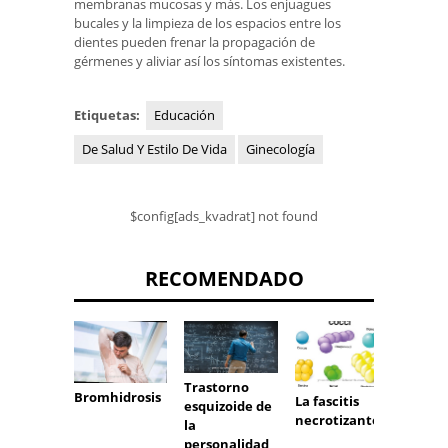
membranas mucosas y más. Los enjuagues
bucales y la limpieza de los espacios entre los
dientes pueden frenar la propagación de
gérmenes y aliviar así los síntomas existentes.
Etiquetas:
Educación
De Salud Y Estilo De Vida
Ginecología
$config[ads_kvadrat] not found
RECOMENDADO
Trastorno
Disten
Bromhidrosis
La fascitis
esquizoide de
la ingl
necrotizante
la
personalidad