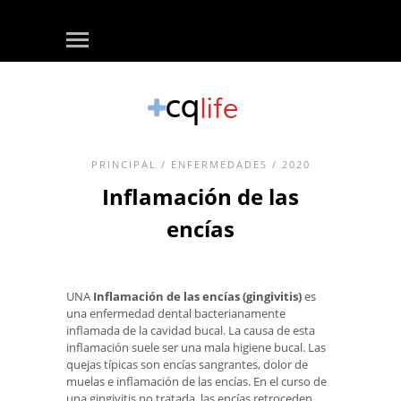
PRINCIPAL
/
ENFERMEDADES
/ 2020
Inflamación de las
encías
UNA
Inflamación de las encías (gingivitis)
es
una enfermedad dental bacterianamente
inflamada de la cavidad bucal. La causa de esta
inflamación suele ser una mala higiene bucal. Las
quejas típicas son encías sangrantes, dolor de
muelas e inflamación de las encías. En el curso de
una gingivitis no tratada, las encías retroceden