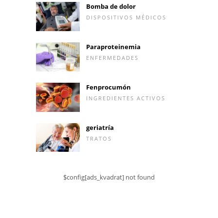
Bomba de dolor
DISPOSITIVOS MÉDICOS
Paraproteinemia
ENFERMEDADES
Fenprocumón
INGREDIENTES ACTIVOS
geriatría
TRATOS
$config[ads_kvadrat] not found