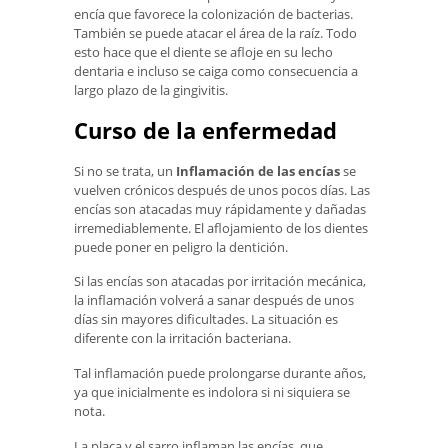
encía que favorece la colonización de bacterias.
También se puede atacar el área de la raíz. Todo
esto hace que el diente se afloje en su lecho
dentaria e incluso se caiga como consecuencia a
largo plazo de la gingivitis.
Curso de la enfermedad
Si no se trata, un
Inflamación de las encías
se
vuelven crónicos después de unos pocos días. Las
encías son atacadas muy rápidamente y dañadas
irremediablemente. El aflojamiento de los dientes
puede poner en peligro la dentición.
Si las encías son atacadas por irritación mecánica,
la inflamación volverá a sanar después de unos
días sin mayores dificultades. La situación es
diferente con la irritación bacteriana.
Tal inflamación puede prolongarse durante años,
ya que inicialmente es indolora si ni siquiera se
nota.
La placa y el sarro inflaman las encías, que