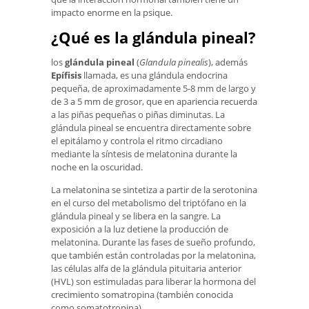
impacto enorme en la psique.
¿Qué es la glándula pineal?
los
glándula pineal
(
Glandula pinealis
), además
Epífisis
llamada, es una glándula endocrina
pequeña, de aproximadamente 5-8 mm de largo y
de 3 a 5 mm de grosor, que en apariencia recuerda
a las piñas pequeñas o piñas diminutas. La
glándula pineal se encuentra directamente sobre
el epitálamo y controla el ritmo circadiano
mediante la síntesis de melatonina durante la
noche en la oscuridad.
La melatonina se sintetiza a partir de la serotonina
en el curso del metabolismo del triptófano en la
glándula pineal y se libera en la sangre. La
exposición a la luz detiene la producción de
melatonina. Durante las fases de sueño profundo,
que también están controladas por la melatonina,
las células alfa de la glándula pituitaria anterior
(HVL) son estimuladas para liberar la hormona del
crecimiento somatropina (también conocida
como somatotropina).