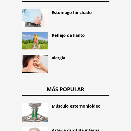
Estómago hinchado
Reflejo de llanto
alergia
MÁS POPULAR
Músculo esternohioideo
Arteria carótida interna