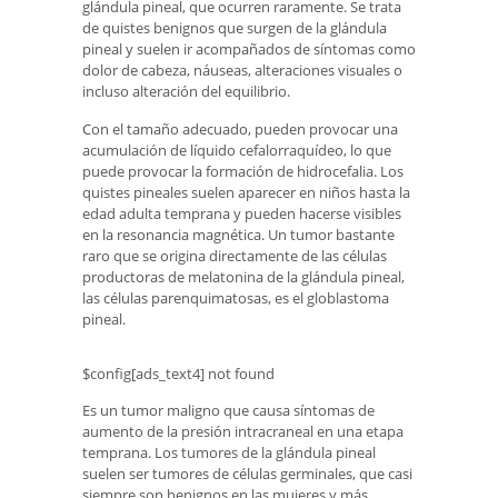
glándula pineal, que ocurren raramente. Se trata
de quistes benignos que surgen de la glándula
pineal y suelen ir acompañados de síntomas como
dolor de cabeza, náuseas, alteraciones visuales o
incluso alteración del equilibrio.
Con el tamaño adecuado, pueden provocar una
acumulación de líquido cefalorraquídeo, lo que
puede provocar la formación de hidrocefalia. Los
quistes pineales suelen aparecer en niños hasta la
edad adulta temprana y pueden hacerse visibles
en la resonancia magnética. Un tumor bastante
raro que se origina directamente de las células
productoras de melatonina de la glándula pineal,
las células parenquimatosas, es el globlastoma
pineal.
$config[ads_text4] not found
Es un tumor maligno que causa síntomas de
aumento de la presión intracraneal en una etapa
temprana. Los tumores de la glándula pineal
suelen ser tumores de células germinales, que casi
siempre son benignos en las mujeres y más