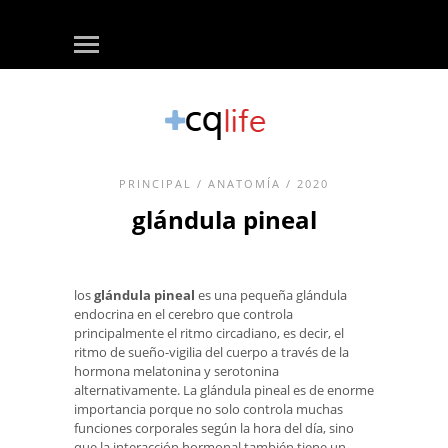
PRINCIPAL
/
ANATOMÍA
/ 2020
glándula pineal
los
glándula pineal
es una pequeña glándula
endocrina en el cerebro que controla
principalmente el ritmo circadiano, es decir, el
ritmo de sueño-vigilia del cuerpo a través de la
hormona melatonina y serotonina
alternativamente. La glándula pineal es de enorme
importancia porque no solo controla muchas
funciones corporales según la hora del día, sino
que la interacción hormonal también tiene un