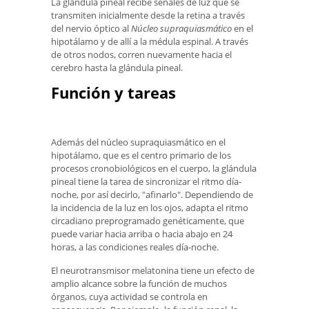
La glándula pineal recibe señales de luz que se
transmiten inicialmente desde la retina a través
del nervio óptico al
Núcleo supraquiasmático
en el
hipotálamo y de allí a la médula espinal. A través
de otros nodos, corren nuevamente hacia el
cerebro hasta la glándula pineal.
Función y tareas
Además del núcleo supraquiasmático en el
hipotálamo, que es el centro primario de los
procesos cronobiológicos en el cuerpo, la glándula
pineal tiene la tarea de sincronizar el ritmo día-
noche, por así decirlo, "afinarlo". Dependiendo de
la incidencia de la luz en los ojos, adapta el ritmo
circadiano preprogramado genéticamente, que
puede variar hacia arriba o hacia abajo en 24
horas, a las condiciones reales día-noche.
El neurotransmisor melatonina tiene un efecto de
amplio alcance sobre la función de muchos
órganos, cuya actividad se controla en