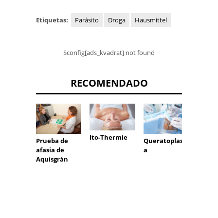
Etiquetas:
Parásito
Droga
Hausmittel
$config[ads_kvadrat] not found
RECOMENDADO
Ito-Thermie
Prueba de
Cirugí
Queratoplasti
afasia de
boca,
a
Aquisgrán
mandí
facial