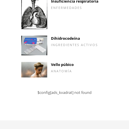
Insuficiencia respiratoria
ENFERMEDADES
Dihidrocodeína
INGREDIENTES ACTIVOS
Vello púbico
ANATOMÍA
$config[ads_kvadrat] not found