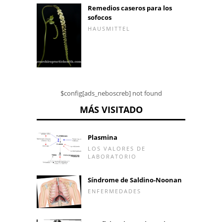
Remedios caseros para los
sofocos
HAUSMITTEL
$config[ads_neboscreb] not found
MÁS VISITADO
Plasmina
LOS VALORES DE
LABORATORIO
Síndrome de Saldino-Noonan
ENFERMEDADES