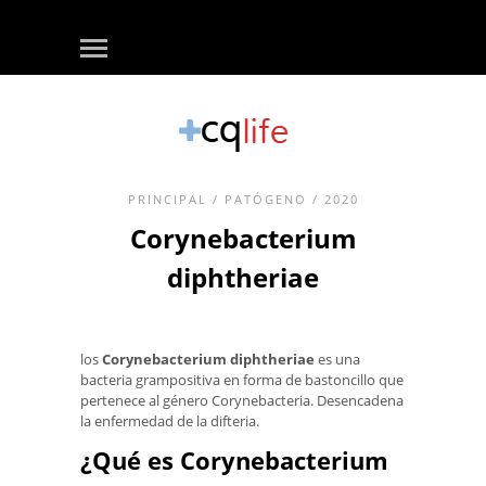
PRINCIPAL
/
PATÓGENO
/ 2020
Corynebacterium
diphtheriae
los
Corynebacterium diphtheriae
es una
bacteria grampositiva en forma de bastoncillo que
pertenece al género Corynebacteria. Desencadena
la enfermedad de la difteria.
¿Qué es Corynebacterium