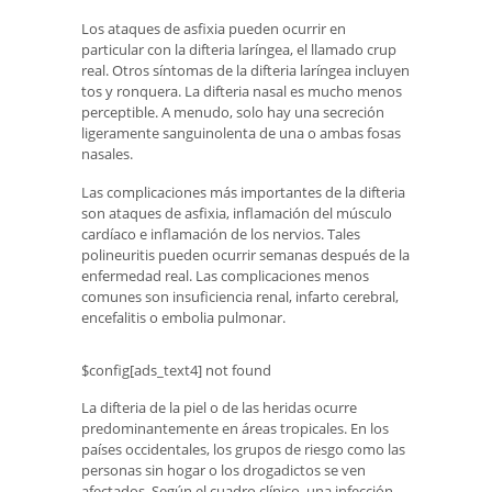
Los ataques de asfixia pueden ocurrir en
particular con la difteria laríngea, el llamado crup
real. Otros síntomas de la difteria laríngea incluyen
tos y ronquera. La difteria nasal es mucho menos
perceptible. A menudo, solo hay una secreción
ligeramente sanguinolenta de una o ambas fosas
nasales.
Las complicaciones más importantes de la difteria
son ataques de asfixia, inflamación del músculo
cardíaco e inflamación de los nervios. Tales
polineuritis pueden ocurrir semanas después de la
enfermedad real. Las complicaciones menos
comunes son insuficiencia renal, infarto cerebral,
encefalitis o embolia pulmonar.
$config[ads_text4] not found
La difteria de la piel o de las heridas ocurre
predominantemente en áreas tropicales. En los
países occidentales, los grupos de riesgo como las
personas sin hogar o los drogadictos se ven
afectados. Según el cuadro clínico, una infección