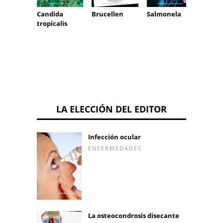
Candida
Brucellen
Salmonela
Prote
tropicalis
LA ELECCIÓN DEL EDITOR
Infección ocular
ENFERMEDADES
La osteocondrosis disecante