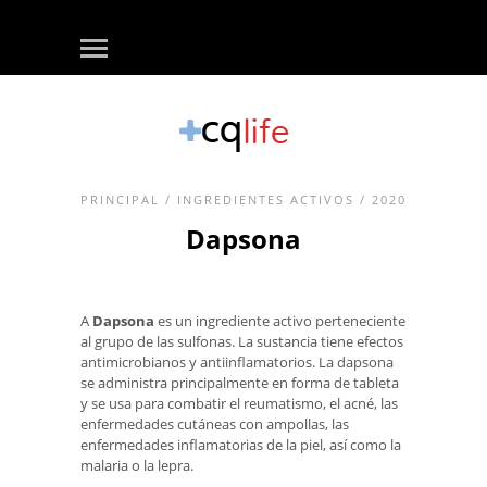
PRINCIPAL
/
INGREDIENTES ACTIVOS
/ 2020
Dapsona
A
Dapsona
es un ingrediente activo perteneciente
al grupo de las sulfonas. La sustancia tiene efectos
antimicrobianos y antiinflamatorios. La dapsona
se administra principalmente en forma de tableta
y se usa para combatir el reumatismo, el acné, las
enfermedades cutáneas con ampollas, las
enfermedades inflamatorias de la piel, así como la
malaria o la lepra.