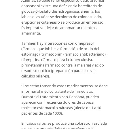
Además, se debe tener especial cuidado al tomar
dapsona si existe una deficiencia hereditaria de
glucosa-6-fosfato deshidrogenasa, anemia, los
labios o las uñas se decoloran de color azulado,
erupciones cutáneas o se produce un embarazo.
Es imperativo dejar de amamantar mientras
amamanta.
También hay interacciones con omeprazol
(fármaco que inhibe la formación de ácido del
estómago), trimetoprim (fármaco antibacteriano),
rifampicina (fármaco para la tuberculosis),
pirimetamina (fármaco contra la malaria) y ácido
ursodesoxicólico (preparación para disolver
cálculos biliares).
Si se están tomando estos medicamentos, se debe
informar al médico tratante de inmediato.
Durante el tratamiento con Dapsona, pueden
aparecer con frecuencia dolores de cabeza,
malestar estomacal o náuseas (afecta de 1 a 10
pacientes de cada 1000).
En casos raros, se produce una coloración azulada
de la piel y anemia (falta de proteínas en la