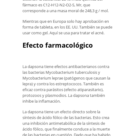
fármaco es C12-H12-N2-O2-S, Mr, que
corresponde a una masa moral de 248,3 g / mol.
Mientras que en Europa solo hay aprobación en
forma de tableta, en los EE. UU. También se puede
usar como gel. Aquí se usa para tratar el acné.
Efecto farmacológico
La dapsona tiene efectos antibacterianos contra
las bacterias Mycobacterium tuberculosis y
Mycobacterium leprae (patógenos que causan la
lepra) y contra los estreptococos. También es
eficaz contra parásitos (efecto atiparasitario),
protozoos y plasmodios. La dapsona también
inhibe la inflamación.
La dapsona tiene un efecto directo sobre la
síntesis de ácido fólico de las bacterias. Esto crea
una inhibición antimetabólica de la síntesis de
ácido fólico, que finalmente conduce a la muerte
de las bacterias en cuestión. Dado que ha habido