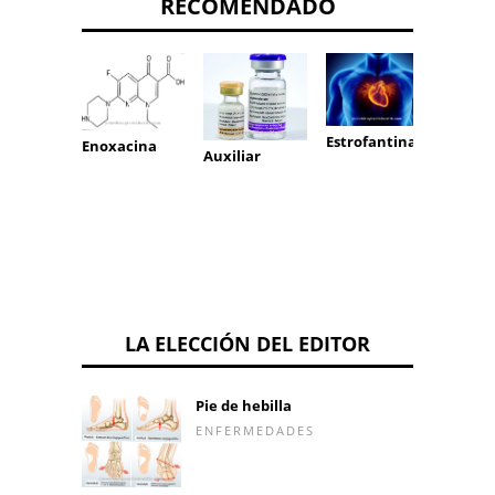
RECOMENDADO
Ácido
Estrofantina
Enoxacina
Auxiliar
acetils
LA ELECCIÓN DEL EDITOR
Pie de hebilla
ENFERMEDADES