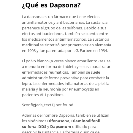
¿Qué es Dapsona?
La dapsona es un fármaco que tiene efectos
antiinflamatorios y antibacterianos. La sustancia
pertenece al grupo de las sulfonas. Debido a sus
efectos antibacterianos, también se cuenta entre
los medicamentos antiinflamatorios. La sustancia
medicinal se sintetizó por primera vez en Alemania
en 1908 y fue patentada por I. G. Farben en 1934.
El polvo blanco (a veces blanco amarillento) se usa
a menudo en forma de tableta y se usa para tratar
enfermedades reumáticas. También se suele
administrar de forma preventiva para combatir la
lepra, las enfermedades inflamatorias de la piel, la
malaria y la neumonía por Pneumocystis en
pacientes VIH positivos.
$config[ads_text1] not found
Además del nombre Dapsona, también se utilizan
los sinónimos
Difenasona
,
Diaminodifenil
sulfona
,
DDS
y
Dapsonum
utilizado para
describir la sustancia. La fórmula química del