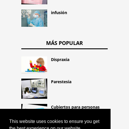
infusión
MÁS POPULAR
Dispraxia
Parestesia
Cubiertos para personas
mayores (cubiertos para
personas con movilidad
This website uses cookies to ensure you get
reducida)
the best experience on our website.