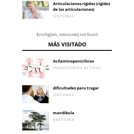
Articulaciones rígidas (rigidez
de las articulaciones)
SÍNTOMAS
$config[ads_neboscreb] not found
MÁS VISITADO
Acilaminopenicilinas
INGREDIENTES ACTIVOS
dificultades para tragar
SÍNTOMAS
mandíbula
ANATOMÍA