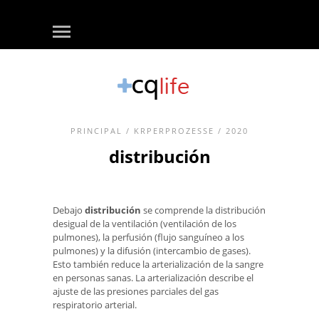
PRINCIPAL
/
KRPERPROZESSE
/ 2020
distribución
Debajo
distribución
se comprende la distribución
desigual de la ventilación (ventilación de los
pulmones), la perfusión (flujo sanguíneo a los
pulmones) y la difusión (intercambio de gases).
Esto también reduce la arterialización de la sangre
en personas sanas. La arterialización describe el
ajuste de las presiones parciales del gas
respiratorio arterial.