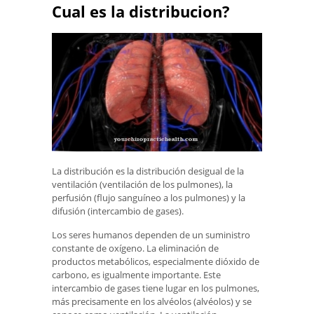
Cual es la distribucion?
La distribución es la distribución desigual de la
ventilación (ventilación de los pulmones), la
perfusión (flujo sanguíneo a los pulmones) y la
difusión (intercambio de gases).
Los seres humanos dependen de un suministro
constante de oxígeno. La eliminación de
productos metabólicos, especialmente dióxido de
carbono, es igualmente importante. Este
intercambio de gases tiene lugar en los pulmones,
más precisamente en los alvéolos (alvéolos) y se