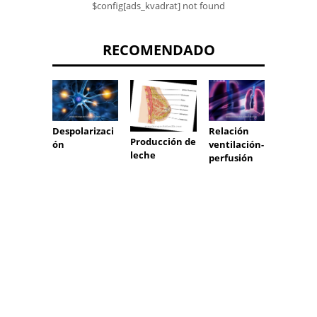
$config[ads_kvadrat] not found
RECOMENDADO
Despolarizaci
Relación
Producción de
ón
ventilación-
leche
perfusión
Reflej
tendón
bíceps