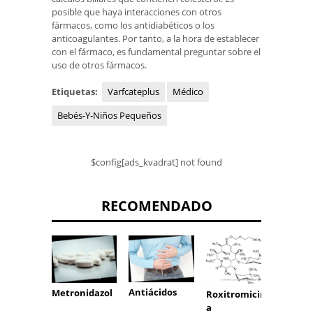
posible que haya interacciones con otros
fármacos, como los antidiabéticos o los
anticoagulantes. Por tanto, a la hora de establecer
con el fármaco, es fundamental preguntar sobre el
uso de otros fármacos.
Etiquetas:
Varfcateplus
Médico
Bebés-Y-Niños Pequeños
$config[ads_kvadrat] not found
RECOMENDADO
Abcix
Antiácidos
Metronidazol
Roxitromicin
a