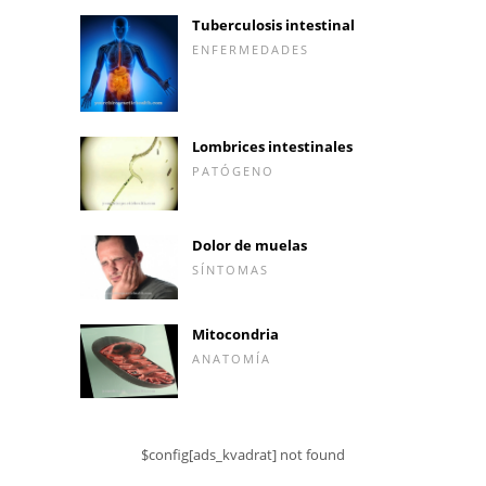
Tuberculosis intestinal
ENFERMEDADES
Lombrices intestinales
PATÓGENO
Dolor de muelas
SÍNTOMAS
Mitocondria
ANATOMÍA
$config[ads_kvadrat] not found