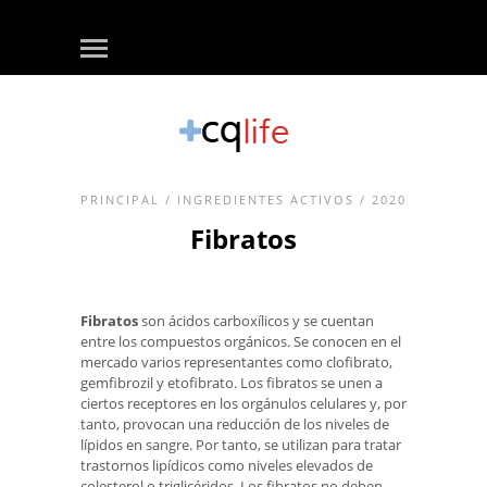
PRINCIPAL
/
INGREDIENTES ACTIVOS
/ 2020
Fibratos
Fibratos
son ácidos carboxílicos y se cuentan
entre los compuestos orgánicos. Se conocen en el
mercado varios representantes como clofibrato,
gemfibrozil y etofibrato. Los fibratos se unen a
ciertos receptores en los orgánulos celulares y, por
tanto, provocan una reducción de los niveles de
lípidos en sangre. Por tanto, se utilizan para tratar
trastornos lipídicos como niveles elevados de
colesterol o triglicéridos. Los fibratos no deben