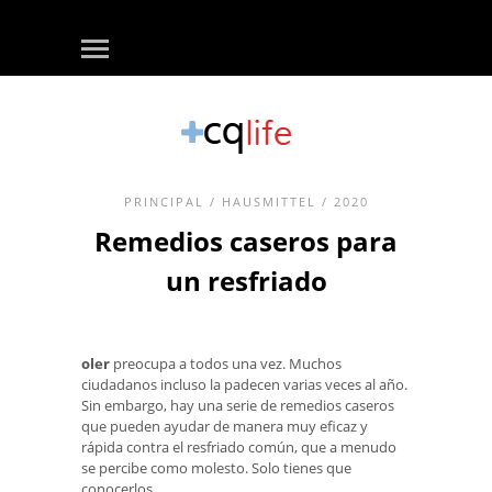
PRINCIPAL
/
HAUSMITTEL
/ 2020
Remedios caseros para
un resfriado
oler
preocupa a todos una vez. Muchos
ciudadanos incluso la padecen varias veces al año.
Sin embargo, hay una serie de remedios caseros
que pueden ayudar de manera muy eficaz y
rápida contra el resfriado común, que a menudo
se percibe como molesto. Solo tienes que
conocerlos.