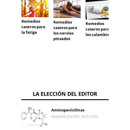
Remedios
Remedios
Remedios
caseros para
caseros para
caseros para
la fatiga
los nervios
Remed
los calambres
pinzados
casero
el hip
LA ELECCIÓN DEL EDITOR
Aminopenicilinas
INGREDIENTES ACTIVOS