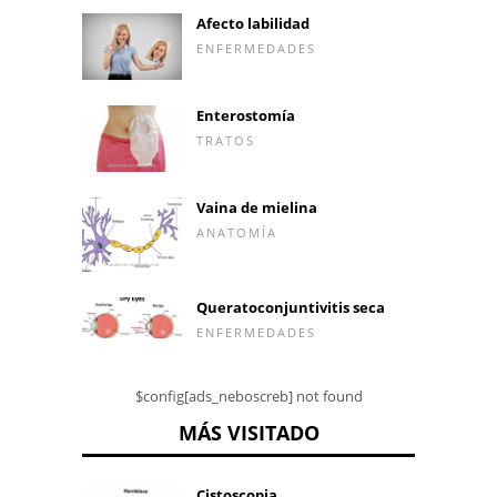
Afecto labilidad
ENFERMEDADES
Enterostomía
TRATOS
Vaina de mielina
ANATOMÍA
Queratoconjuntivitis seca
ENFERMEDADES
$config[ads_neboscreb] not found
MÁS VISITADO
Cistoscopia