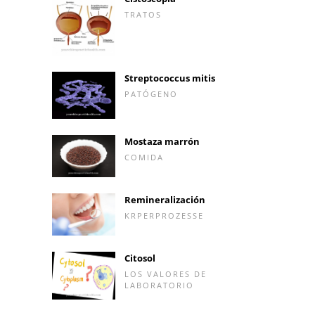
TRATOS
Streptococcus mitis
PATÓGENO
Mostaza marrón
COMIDA
Remineralización
KRPERPROZESSE
Citosol
LOS VALORES DE
LABORATORIO