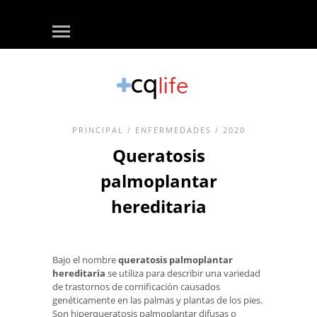
PRINCIPAL
/
ENFERMEDADES
/ 2020
Queratosis
palmoplantar
hereditaria
Bajo el nombre
queratosis palmoplantar
hereditaria
se utiliza para describir una variedad
de trastornos de cornificación causados ​​
genéticamente en las palmas y plantas de los pies.
Son hiperqueratosis palmoplantar difusas o