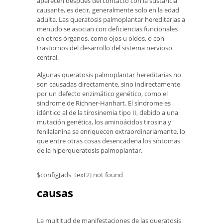
aparecen después del contacto con la sustancia
causante, es decir, generalmente solo en la edad
adulta. Las queratosis palmoplantar hereditarias a
menudo se asocian con deficiencias funcionales
en otros órganos, como ojos u oídos, o con
trastornos del desarrollo del sistema nervioso
central.
Algunas queratosis palmoplantar hereditarias no
son causadas directamente, sino indirectamente
por un defecto enzimático genético, como el
síndrome de Richner-Hanhart. El síndrome es
idéntico al de la tirosinemia tipo II, debido a una
mutación genética, los aminoácidos tirosina y
fenilalanina se enriquecen extraordinariamente, lo
que entre otras cosas desencadena los síntomas
de la hiperqueratosis palmoplantar.
$config[ads_text2] not found
causas
La multitud de manifestaciones de las queratosis