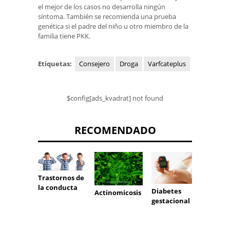
el mejor de los casos no desarrolla ningún
síntoma. También se recomienda una prueba
genética si el padre del niño u otro miembro de la
familia tiene PKK.
Etiquetas:
Consejero
Droga
Varfcateplus
$config[ads_kvadrat] not found
RECOMENDADO
Trastornos de
la conducta
Diabetes
Lipodi
Actinomicosis
gestacional