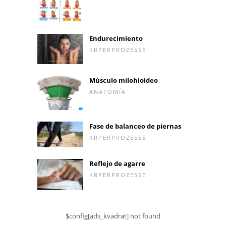
Endurecimiento
KRPERPROZESSE
Músculo milohioideo
ANATOMÍA
Fase de balanceo de piernas
KRPERPROZESSE
Reflejo de agarre
KRPERPROZESSE
$config[ads_kvadrat] not found