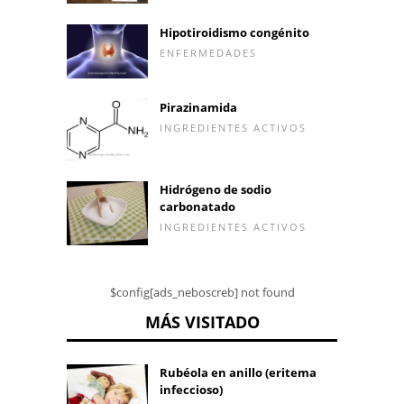
Hipotiroidismo congénito
ENFERMEDADES
Pirazinamida
INGREDIENTES ACTIVOS
Hidrógeno de sodio
carbonatado
INGREDIENTES ACTIVOS
$config[ads_neboscreb] not found
MÁS VISITADO
Rubéola en anillo (eritema
infeccioso)