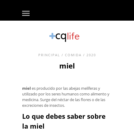
PRINCIPAL
/
COMIDA
/ 2020
miel
miel
es producido por las abejas melíferas y
utilizado por los seres humanos como alimento y
medicina. Surge del néctar de las flores o de las
excreciones de insectos.
Lo que debes saber sobre
la miel