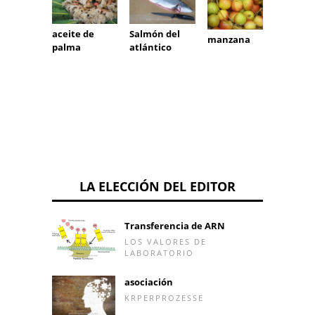
aceite de
Salmón del
manzana
Rában
palma
atlántico
invier
negro
LA ELECCIÓN DEL EDITOR
Transferencia de ARN
LOS VALORES DE
LABORATORIO
asociación
KRPERPROZESSE