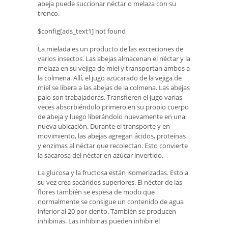
abeja puede succionar néctar o melaza con su
tronco.
$config[ads_text1] not found
La mielada es un producto de las excreciones de
varios insectos. Las abejas almacenan el néctar y la
melaza en su vejiga de miel y transportan ambos a
la colmena. Allí, el jugo azucarado de la vejiga de
miel se libera a las abejas de la colmena. Las abejas
palo son trabajadoras. Transfieren el jugo varias
veces absorbiéndolo primero en su propio cuerpo
de abeja y luego liberándolo nuevamente en una
nueva ubicación. Durante el transporte y en
movimiento, las abejas agregan ácidos, proteínas
y enzimas al néctar que recolectan. Esto convierte
la sacarosa del néctar en azúcar invertido.
La glucosa y la fructosa están isomerizadas. Esto a
su vez crea sacáridos superiores. El néctar de las
flores también se espesa de modo que
normalmente se consigue un contenido de agua
inferior al 20 por ciento. También se producen
inhibinas. Las inhibinas pueden inhibir el