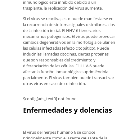
inmunológico está inhibido debido a un
trasplante, la replicación del virus aumenta.
Si el virus se reactiva, esto puede manifestarse en
la recurrencia de síntomas iguales o similares a los
de la infección inicial. El HHV-6 tiene varios
mecanismos patogénicos: El virus puede provocar
cambios degenerativos en la morfología celular en
las células infectadas (efecto citopático). Puede
inducir las llamadas citocinas, ciertas proteínas
que son responsables del crecimiento y
diferenciación de las células. El HHV-6 puede
afectar la función inmunológica suprimiéndola
parcialmente. El virus también puede transactivar
otros virus en caso de coinfección.
$config[ads_text3] not found
Enfermedades y dolencias
El virus del herpes humano 6 se conoce
principalmente como el agente causante de la