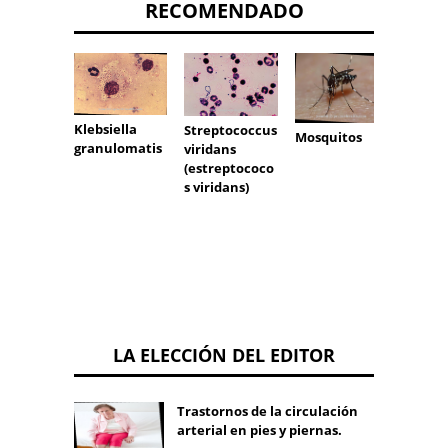
RECOMENDADO
Klebsiella
Streptococcus
Mosquitos
Pseud
granulomatis
viridans
aerug
(estreptococo
s viridans)
LA ELECCIÓN DEL EDITOR
Trastornos de la circulación
arterial en pies y piernas.