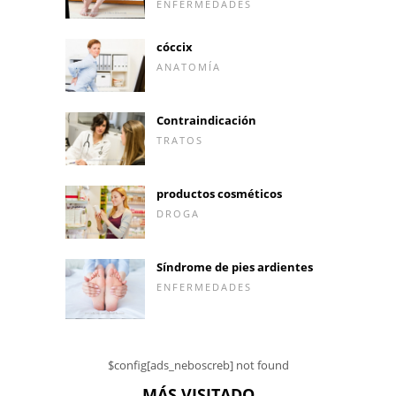
ENFERMEDADES
cóccix
ANATOMÍA
Contraindicación
TRATOS
productos cosméticos
DROGA
Síndrome de pies ardientes
ENFERMEDADES
$config[ads_neboscreb] not found
MÁS VISITADO