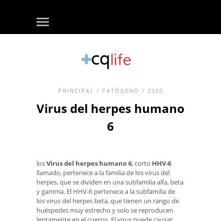
PRINCIPAL
/
PATÓGENO
/ 2020
Virus del herpes humano
6
los
Virus del herpes humano 6
, corto
HHV-6
llamado, pertenece a la familia de los virus del
herpes, que se dividen en una subfamilia alfa, beta
y gamma. El HHV-6 pertenece a la subfamilia de
los virus del herpes beta, que tienen un rango de
huéspedes muy estrecho y solo se reproducen
lentamente en el cuerpo. El virus puede causar