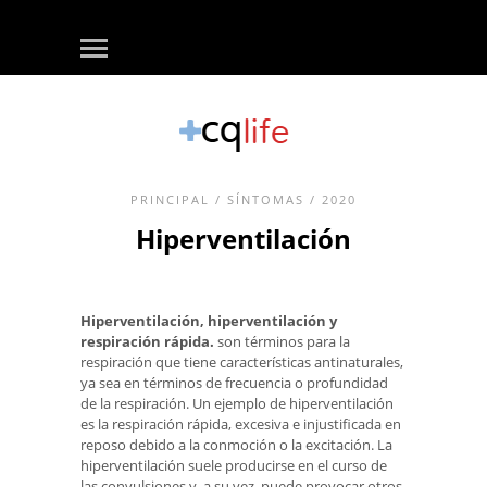
PRINCIPAL
/
SÍNTOMAS
/ 2020
Hiperventilación
Hiperventilación, hiperventilación y
respiración rápida.
son términos para la
respiración que tiene características antinaturales,
ya sea en términos de frecuencia o profundidad
de la respiración. Un ejemplo de hiperventilación
es la respiración rápida, excesiva e injustificada en
reposo debido a la conmoción o la excitación. La
hiperventilación suele producirse en el curso de
las convulsiones y, a su vez, puede provocar otros