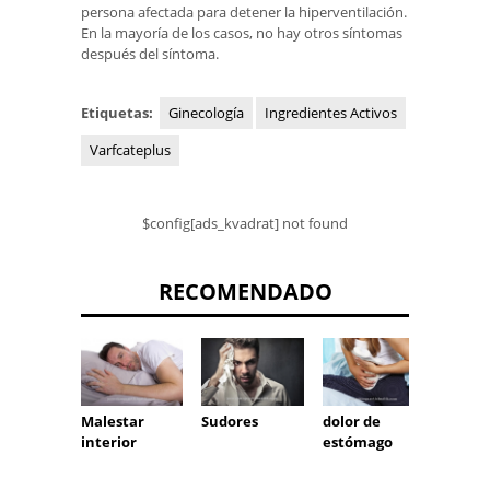
persona afectada para detener la hiperventilación.
En la mayoría de los casos, no hay otros síntomas
después del síntoma.
Etiquetas:
Ginecología
Ingredientes Activos
Varfcateplus
$config[ads_kvadrat] not found
RECOMENDADO
Malestar
dolor de
Sudores
Pierna
interior
estómago
hinch