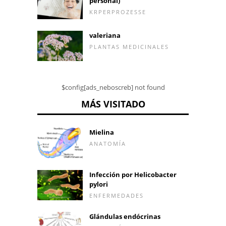
personal)
KRPERPROZESSE
valeriana
PLANTAS MEDICINALES
$config[ads_neboscreb] not found
MÁS VISITADO
Mielina
ANATOMÍA
Infección por Helicobacter
pylori
ENFERMEDADES
Glándulas endócrinas