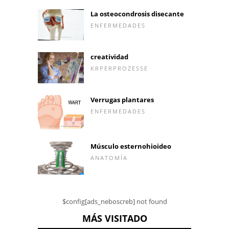
La osteocondrosis disecante
ENFERMEDADES
creatividad
KRPERPROZESSE
Verrugas plantares
ENFERMEDADES
Músculo esternohioideo
ANATOMÍA
$config[ads_neboscreb] not found
MÁS VISITADO