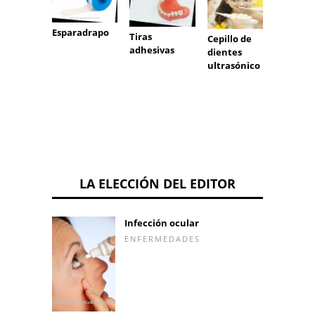
Esparadrapo
Fresa
Tiras
Cepillo de
adhesivas
dientes
ultrasónico
LA ELECCIÓN DEL EDITOR
Infección ocular
ENFERMEDADES