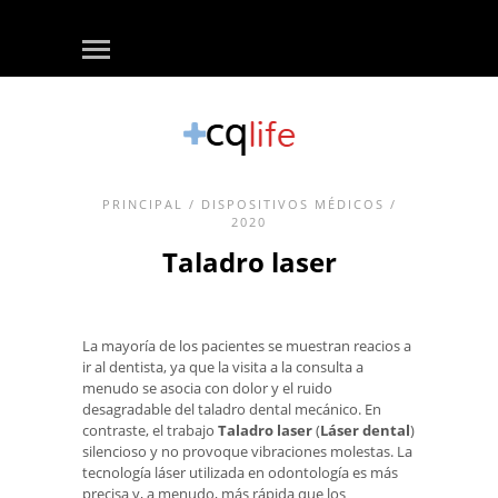
PRINCIPAL
/
DISPOSITIVOS MÉDICOS
/
2020
Taladro laser
La mayoría de los pacientes se muestran reacios a
ir al dentista, ya que la visita a la consulta a
menudo se asocia con dolor y el ruido
desagradable del taladro dental mecánico. En
contraste, el trabajo
Taladro laser
(
Láser dental
)
silencioso y no provoque vibraciones molestas. La
tecnología láser utilizada en odontología es más
precisa y, a menudo, más rápida que los