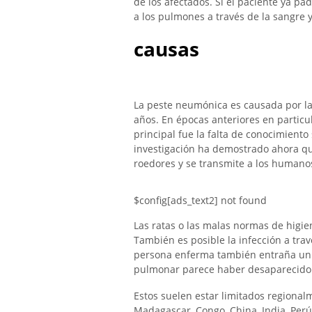
de los afectados. Si el paciente ya p
a los pulmones a través de la sangre
causas
La peste neumónica es causada por la 
años. En épocas anteriores en particul
principal fue la falta de conocimiento
investigación ha demostrado ahora qu
roedores y se transmite a los humanos
$config[ads_text2] not found
Las ratas o las malas normas de higie
También es posible la infección a tr
persona enferma también entraña un ri
pulmonar parece haber desaparecido. 
Estos suelen estar limitados regional
Madagascar, Congo, China, India, Perú 