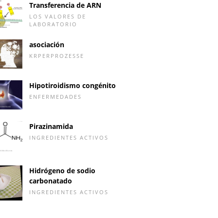
Transferencia de ARN
LOS VALORES DE
LABORATORIO
asociación
KRPERPROZESSE
Hipotiroidismo congénito
ENFERMEDADES
Pirazinamida
INGREDIENTES ACTIVOS
Hidrógeno de sodio
carbonatado
INGREDIENTES ACTIVOS