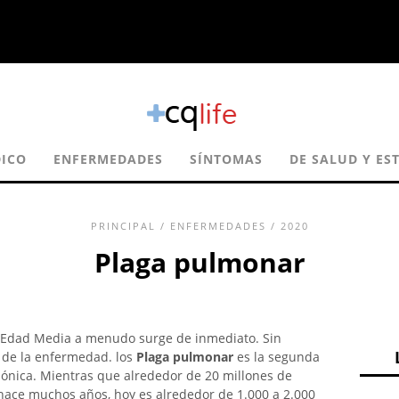
ICO
ENFERMEDADES
SÍNTOMAS
DE SALUD Y EST
PRINCIPAL
/
ENFERMEDADES
/ 2020
Plaga pulmonar
la Edad Media a menudo surge de inmediato. Sin
 de la enfermedad. los
Plaga pulmonar
es la segunda
bónica. Mientras que alrededor de 20 millones de
 hace muchos años, hoy es alrededor de 1.000 a 2.000