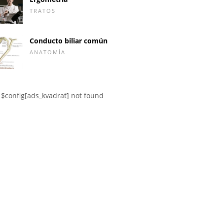
TRATOS
Conducto biliar común
ANATOMÍA
$config[ads_kvadrat] not found