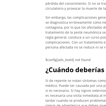
pérdida del conocimiento. Si no se tr
circulatorio y provocar la muerte de l
Sin embargo, las complicaciones gene
se diagnostica erróneamente como n
contagiosa, por lo que los afectados d
tratamiento de la peste neumónica se 
regla general, conduce a un curso po
complicaciones. Con un tratamiento exi
persona afectada no se reduce ni se r
$config[ads_text4] not found
¿Cuándo deberías 
Si de repente se notan síntomas como 
médico. Puede ser causada por una p
si es necesario. Si hay signos externos
es necesaria una visita inmediata al
tardar cuando se producen problemas 
signos de advertencia que deben inves