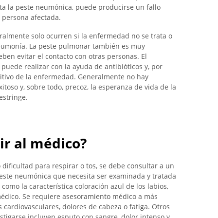
ata la peste neumónica, puede producirse un fallo
a persona afectada.
ralmente solo ocurren si la enfermedad no se trata o
eumonía. La peste pulmonar también es muy
eben evitar el contacto con otras personas. El
puede realizar con la ayuda de antibióticos y, por
sitivo de la enfermedad. Generalmente no hay
toso y, sobre todo, precoz, la esperanza de vida de la
estringe.
ir al médico?
dificultad para respirar o tos, se debe consultar a un
este neumónica que necesita ser examinada y tratada
 como la característica coloración azul de los labios,
 médico. Se requiere asesoramiento médico a más
cardiovasculares, dolores de cabeza o fatiga. Otros
tigarse incluyen esputo con sangre, dolor intenso y