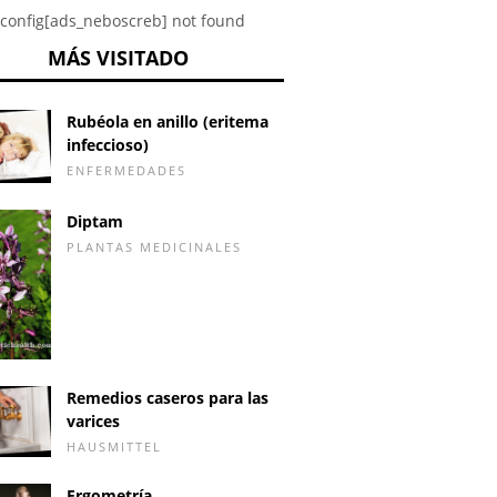
config[ads_neboscreb] not found
MÁS VISITADO
Rubéola en anillo (eritema
infeccioso)
ENFERMEDADES
Diptam
PLANTAS MEDICINALES
Remedios caseros para las
varices
HAUSMITTEL
Ergometría