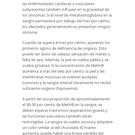
las enfermedades cardíacas o vasculares
subyacentes también influyen en la gravedad de
los síntomas. Si el nivel de metahemoglobina en la
sangre permanece por debajo del tres por ciento,
los afectados generalmente no presentan ningún
síntoma.
Cuando se supera el tres por ciento, aparecen los
primeros signos de deficiencia de oxígeno. Esto
puede ser dolor de cabeza, sensación de mareo o
falta de aire. Además, la piel se vuelve pálida y se
vuelve grisácea. Si la concentración de MetHB
aumenta a más del diez por ciento, la piel y las
membranas mucosas se vuelven azuladas
(cianosis) y la sangre arterial claramente no recibe
suficiente oxígeno (hipoxemia).
A partir de una proporción de aproximadamente
el 30-50 por ciento de MetHB en la sangre, se
deben esperar trastornos respiratorios graves y
las funciones vasculares también están
restringidas. La sangre se vuelve oscura y adquiere
un color similar al del chocolate. El mareo
aumenta, puede haber una breve pérdida del