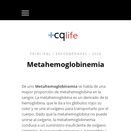
PRINCIPAL
/
ENFERMEDADES
/ 2020
Metahemoglobinemia
De uno
Metahemoglobinemia
se habla de una
mayor proporción de metahemoglobina en la
sangre. La metahemoglobina es un derivado de la
hemoglobina, que le da a los glóbulos rojos su
color y se une al oxígeno para transportarlo por el
cuerpo. Dado que la metahemoglobina no puede
unirse al oxígeno, la metahemoglobinemia
conduce a un suministro insuficiente de oxígeno
sistémico, lo que puede provocar a. perceptible a