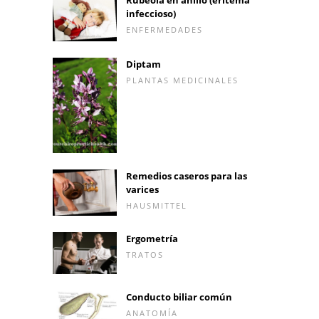
Rubéola en anillo (eritema
infeccioso)
ENFERMEDADES
Diptam
PLANTAS MEDICINALES
Remedios caseros para las
varices
HAUSMITTEL
Ergometría
TRATOS
Conducto biliar común
ANATOMÍA