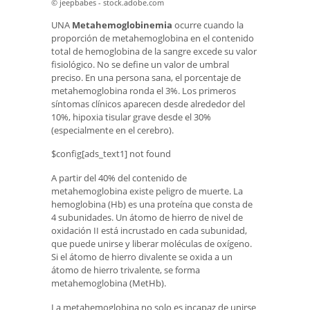
© jeepbabes - stock.adobe.com
UNA
Metahemoglobinemia
ocurre cuando la
proporción de metahemoglobina en el contenido
total de hemoglobina de la sangre excede su valor
fisiológico. No se define un valor de umbral
preciso. En una persona sana, el porcentaje de
metahemoglobina ronda el 3%. Los primeros
síntomas clínicos aparecen desde alrededor del
10%, hipoxia tisular grave desde el 30%
(especialmente en el cerebro).
$config[ads_text1] not found
A partir del 40% del contenido de
metahemoglobina existe peligro de muerte. La
hemoglobina (Hb) es una proteína que consta de
4 subunidades. Un átomo de hierro de nivel de
oxidación II está incrustado en cada subunidad,
que puede unirse y liberar moléculas de oxígeno.
Si el átomo de hierro divalente se oxida a un
átomo de hierro trivalente, se forma
metahemoglobina (MetHb).
La metahemoglobina no solo es incapaz de unirse