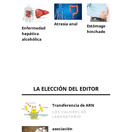
Atresia anal
Estómago
Enfermedad
Cáncer
hinchado
hepática
(cánce
alcohólica
LA ELECCIÓN DEL EDITOR
Transferencia de ARN
LOS VALORES DE
LABORATORIO
asociación