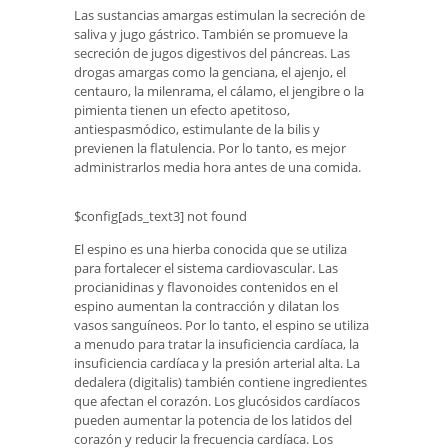
Las sustancias amargas estimulan la secreción de
saliva y jugo gástrico. También se promueve la
secreción de jugos digestivos del páncreas. Las
drogas amargas como la genciana, el ajenjo, el
centauro, la milenrama, el cálamo, el jengibre o la
pimienta tienen un efecto apetitoso,
antiespasmódico, estimulante de la bilis y
previenen la flatulencia. Por lo tanto, es mejor
administrarlos media hora antes de una comida.
$config[ads_text3] not found
El espino es una hierba conocida que se utiliza
para fortalecer el sistema cardiovascular. Las
procianidinas y flavonoides contenidos en el
espino aumentan la contracción y dilatan los
vasos sanguíneos. Por lo tanto, el espino se utiliza
a menudo para tratar la insuficiencia cardíaca, la
insuficiencia cardíaca y la presión arterial alta. La
dedalera (digitalis) también contiene ingredientes
que afectan el corazón. Los glucósidos cardíacos
pueden aumentar la potencia de los latidos del
corazón y reducir la frecuencia cardíaca. Los