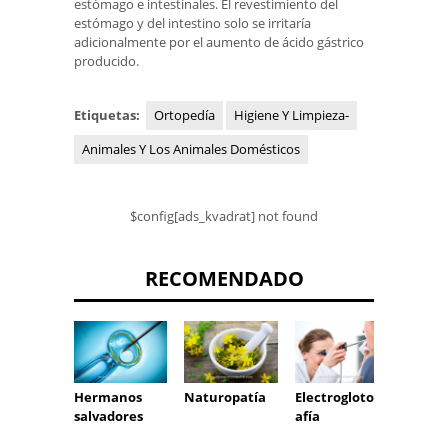
estómago e intestinales. El revestimiento del
estómago y del intestino solo se irritaría
adicionalmente por el aumento de ácido gástrico
producido.
Etiquetas:
Ortopedía
Higiene Y Limpieza-
Animales Y Los Animales Domésticos
$config[ads_kvadrat] not found
RECOMENDADO
Hermanos
Naturopatía
Electroglotogr
salvadores
afía
Reduc
estóm