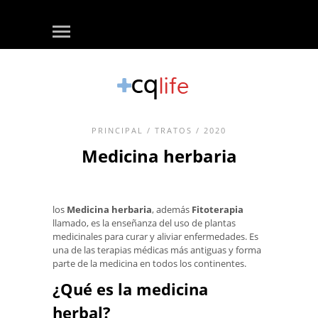
PRINCIPAL
/
TRATOS
/ 2020
Medicina herbaria
los
Medicina herbaria
, además
Fitoterapia
llamado, es la enseñanza del uso de plantas
medicinales para curar y aliviar enfermedades. Es
una de las terapias médicas más antiguas y forma
parte de la medicina en todos los continentes.
¿Qué es la medicina
herbal?