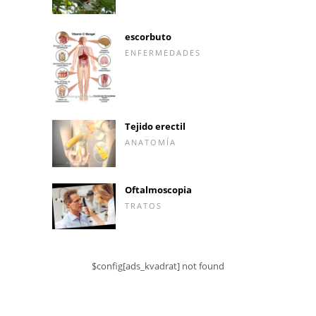
escorbuto
ENFERMEDADES
Tejido erectil
ANATOMÍA
Oftalmoscopia
TRATOS
$config[ads_kvadrat] not found