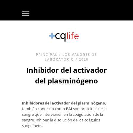
PRINCIPAL
/
LOS VALORES DE
LABORATORIO
/ 2020
Inhibidor del activador
del plasminógeno
Inhibidores del activador del plasminógeno
,
también conocido como
PAI
son proteínas de la
sangre que intervienen en la coagulación de la
sangre. Inhiben la disolución de los coágulos
sanguíneos.