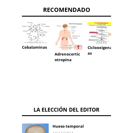
RECOMENDADO
Hormo
sexual
Cobalaminas
Ciclooxigenas
as
Adrenocortic
otropina
LA ELECCIÓN DEL EDITOR
Hueso temporal
ANATOMÍA