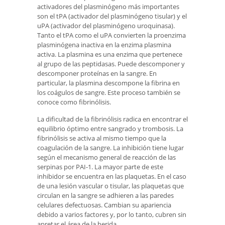
activadores del plasminógeno más importantes
son el tPA (activador del plasminógeno tisular) y el
uPA (activador del plasminógeno uroquinasa).
Tanto el tPA como el uPA convierten la proenzima
plasminógena inactiva en la enzima plasmina
activa. La plasmina es una enzima que pertenece
al grupo de las peptidasas. Puede descomponer y
descomponer proteínas en la sangre. En
particular, la plasmina descompone la fibrina en
los coágulos de sangre. Este proceso también se
conoce como fibrinólisis.
La dificultad de la fibrinólisis radica en encontrar el
equilibrio óptimo entre sangrado y trombosis. La
fibrinólisis se activa al mismo tiempo que la
coagulación de la sangre. La inhibición tiene lugar
según el mecanismo general de reacción de las
serpinas por PAI-1. La mayor parte de este
inhibidor se encuentra en las plaquetas. En el caso
de una lesión vascular o tisular, las plaquetas que
circulan en la sangre se adhieren a las paredes
celulares defectuosas. Cambian su apariencia
debido a varios factores y, por lo tanto, cubren sin
apretar el área de la herida.