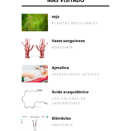
soja
PLANTAS MEDICINALES
Vasos sanguineos
ANATOMÍA
Ajmalina
INGREDIENTES ACTIVOS
Ácido araquidónico
LOS VALORES DE
LABORATORIO
Glándulas
ANATOMÍA