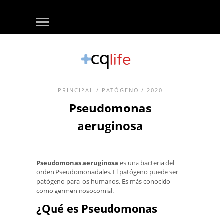
PRINCIPAL
/
PATÓGENO
/ 2020
Pseudomonas
aeruginosa
Pseudomonas aeruginosa
es una bacteria del
orden Pseudomonadales. El patógeno puede ser
patógeno para los humanos. Es más conocido
como germen nosocomial.
¿Qué es Pseudomonas