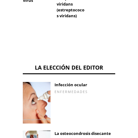
Virus
Leish
viridans
brasili
(estreptococo
s viridans)
LA ELECCIÓN DEL EDITOR
Infección ocular
ENFERMEDADES
La osteocondrosis disecante