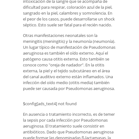
intoxicación de la sangre que se acompaña de
dificultad para respirar, coloración azul de la piel,
sangrado en la piel, calambres y somnolencia. En
el peor de los casos, puede desarrollarse un shock
séptico. Esto suele ser fatal para el recién nacido.
Otras manifestaciones neonatales son la
meningitis (meningitis) y la neumonía (neumonía).
Un lugar típico de manifestación de Pseudomonas
aeruginosa es también el oído externo. Aquí el
patógeno causa otitis externa. Esto también se
conoce como "oreja de nadador". En la otitis
externa, la piel y el tejido subcutáneo en el área
del canal auditivo externo están inflamados. Una
infección del oído medio (otitis media) también
puede ser causada por Pseudomonas aeruginosa.
$config[ads_text4] not found
En ausencia o tratamiento incorrecto, es de temer
la sepsis por cada infección por Pseudomonas
aeruginosa. El tratamiento suele consistir en
antibióticos. Dado que Pseudomonas aeruginosa
puede formar las denominadas ß-lactamasas, la