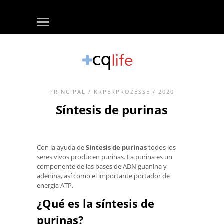
PRINCIPAL
/
KRPERPROZESSE
/ 2020
Síntesis de purinas
Con la ayuda de
Síntesis de purinas
todos los
seres vivos producen purinas. La purina es un
componente de las bases de ADN guanina y
adenina, así como el importante portador de
energía ATP.
¿Qué es la síntesis de
purinas?