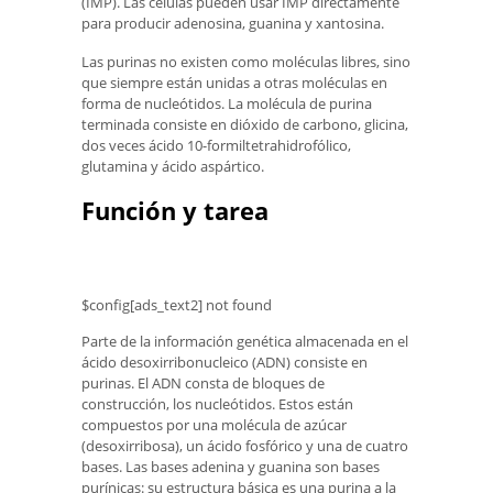
(IMP). Las células pueden usar IMP directamente
para producir adenosina, guanina y xantosina.
Las purinas no existen como moléculas libres, sino
que siempre están unidas a otras moléculas en
forma de nucleótidos. La molécula de purina
terminada consiste en dióxido de carbono, glicina,
dos veces ácido 10-formiltetrahidrofólico,
glutamina y ácido aspártico.
Función y tarea
$config[ads_text2] not found
Parte de la información genética almacenada en el
ácido desoxirribonucleico (ADN) consiste en
purinas. El ADN consta de bloques de
construcción, los nucleótidos. Estos están
compuestos por una molécula de azúcar
(desoxirribosa), un ácido fosfórico y una de cuatro
bases. Las bases adenina y guanina son bases
purínicas: su estructura básica es una purina a la