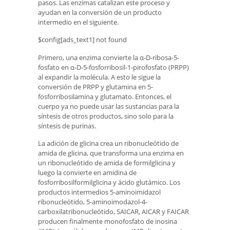
pasos. Las enzimas catalizan este proceso y
ayudan en la conversión de un producto
intermedio en el siguiente.
$config[ads_text1] not found
Primero, una enzima convierte la α-D-ribosa-5-
fosfato en α-D-5-fosforribosil-1-pirofosfato (PRPP)
al expandir la molécula. A esto le sigue la
conversión de PRPP y glutamina en 5-
fosforribosilamina y glutamato. Entonces, el
cuerpo ya no puede usar las sustancias para la
síntesis de otros productos, sino solo para la
síntesis de purinas.
La adición de glicina crea un ribonucleótido de
amida de glicina, que transforma una enzima en
un ribonucleótido de amida de formilglicina y
luego la convierte en amidina de
fosforribosilformilglicina y ácido glutámico. Los
productos intermedios 5-aminoimidazol
ribonucleótido, 5-aminoimodazol-4-
carboxilatribonucleótido, SAICAR, AICAR y FAICAR
producen finalmente monofosfato de inosina