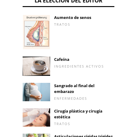
LA ELECCIÓN DEL EDITOR
Aumento de senos
TRATOS
Cafeína
INGREDIENTES ACTIVOS
Sangrado al final del
embarazo
ENFERMEDADES
Cirugía plástica y cirugía
estética
TRATOS
Articulaciones rígidas (rigidez