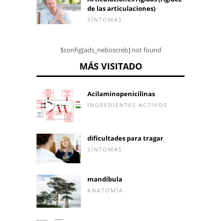
de las articulaciones)
SÍNTOMAS
$config[ads_neboscreb] not found
MÁS VISITADO
Acilaminopenicilinas
INGREDIENTES ACTIVOS
dificultades para tragar
SÍNTOMAS
mandíbula
ANATOMÍA