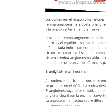
Los pulmones, el hígado y los riñones 
renina-angiotensina-aldosterona. El eq
y la presión arterial también se ve in
El sistema renina-angiotensina-aldost
hídrico y el equilibrio salino de los 
influenciada indirectamente por ella. 
circuito de control del sistema renina
sistema renina-angiotensina-aldoster
también se utilizan varios fármacos pa
$config[ads_text1] not found
Al comienzo del ciclo de control se e
se produce en el riñón. La renina div
El angiotensinógeno se sintetiza en el 
angiotensina II por la enzima convert
La angiotensina II actúa sobre difere
hormona aldosterona.