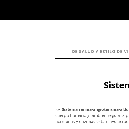
DE SALUD Y ESTILO DE V
Siste
los
Sistema renina-angiotensina-ald
cuerpo humano y también regula la pre
hormonas y enzimas están involucrados