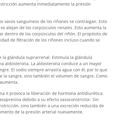
onstricción aumenta inmediatamente la presión
os vasos sanguíneos de los riñones se contraigan. Esto
 se alejan de los corpúsculos renales. Esto aumenta la
lar dentro de los corpúsculos del riñón. El propósito de
ad de filtración de los riñones incluso cuando se
e la glándula suprarrenal. Estimula la glándula
na aldosterona. La aldosterona conduce a un mayor
angre. El sodio siempre arrastra agua con él, por lo que
de la sangre, sino también el volumen de sangre. Como
n aumenta.
sina II provoca la liberación de hormona antidiurética
sopresina debido a su efecto vasoconstrictor. Sin
nstricción, sino también a una excreción reducida de
aumento de la presión arterial nuevamente.