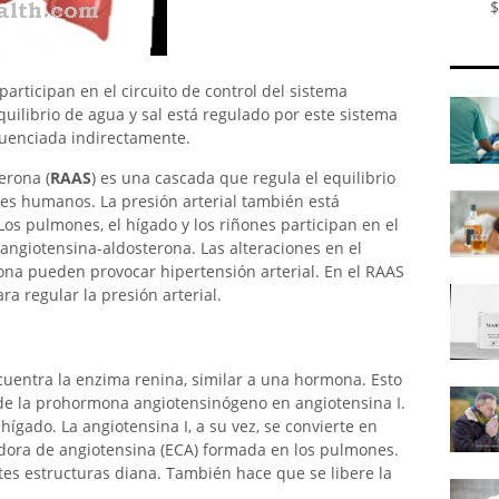
$
participan en el circuito de control del sistema
uilibrio de agua y sal está regulado por este sistema
fluenciada indirectamente.
erona (
RAAS
) es una cascada que regula el equilibrio
seres humanos. La presión arterial también está
Los pulmones, el hígado y los riñones participan en el
-angiotensina-aldosterona. Las alteraciones en el
ona pueden provocar hipertensión arterial. En el RAAS
ra regular la presión arterial.
ncuentra la enzima renina, similar a una hormona. Esto
ide la prohormona angiotensinógeno en angiotensina I.
hígado. La angiotensina I, a su vez, se convierte en
idora de angiotensina (ECA) formada en los pulmones.
ntes estructuras diana. También hace que se libere la