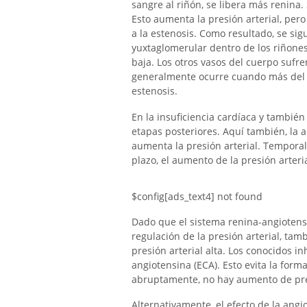
sangre al riñón, se libera más renina.
Esto aumenta la presión arterial, pero
a la estenosis. Como resultado, se si
yuxtaglomerular dentro de los riñones
baja. Los otros vasos del cuerpo sufre
generalmente ocurre cuando más del 7
estenosis.
En la insuficiencia cardíaca y también
etapas posteriores. Aquí también, la 
aumenta la presión arterial. Temporal
plazo, el aumento de la presión arteri
$config[ads_text4] not found
Dado que el sistema renina-angiotens
regulación de la presión arterial, ta
presión arterial alta. Los conocidos i
angiotensina (ECA). Esto evita la form
abruptamente, no hay aumento de pres
Alternativamente, el efecto de la an