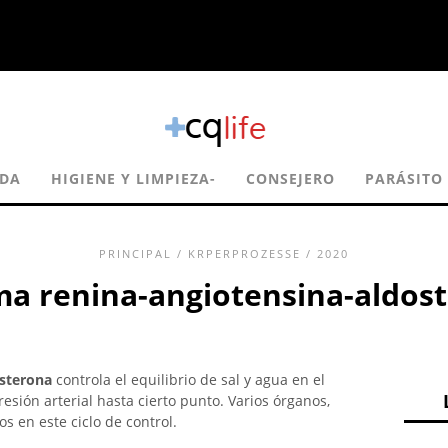
IDA
HIGIENE Y LIMPIEZA-
CONSEJERO
PARÁSITO
PRINCIPAL
/
KRPERPROZESSE
/ 2020
ma renina-angiotensina-aldos
osterona
controla el equilibrio de sal y agua en el
sión arterial hasta cierto punto. Varios órganos,
 en este ciclo de control.