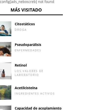
config[ads_neboscreb] not found
MÁS VISITADO
Citostáticos
DROGA
Pseudoparálisis
ENFERMEDADES
Retinol
LOS VALORES DE
LABORATORIO
Acetilcisteína
INGREDIENTES ACTIVOS
Capacidad de acoplamiento