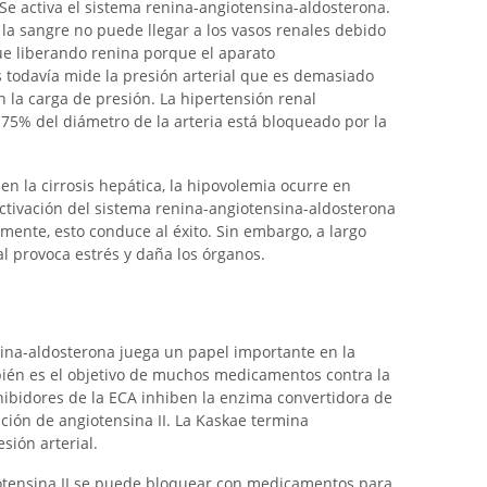
 Se activa el sistema renina-angiotensina-aldosterona.
 la sangre no puede llegar a los vasos renales debido
gue liberando renina porque el aparato
 todavía mide la presión arterial que es demasiado
n la carga de presión. La hipertensión renal
5% del diámetro de la arteria está bloqueado por la
 en la cirrosis hepática, la hipovolemia ocurre en
activación del sistema renina-angiotensina-aldosterona
mente, esto conduce al éxito. Sin embargo, a largo
al provoca estrés y daña los órganos.
ina-aldosterona juega un papel importante en la
mbién es el objetivo de muchos medicamentos contra la
nhibidores de la ECA inhiben la enzima convertidora de
ación de angiotensina II. La Kaskae termina
ión arterial.
giotensina II se puede bloquear con medicamentos para