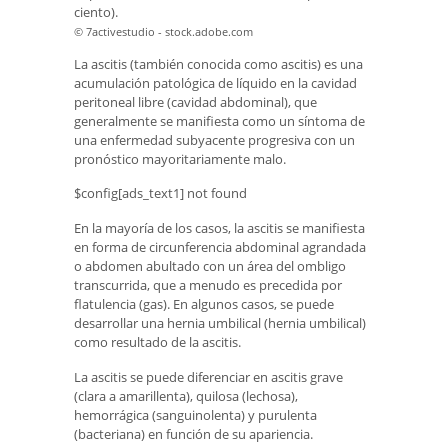
ciento).
© 7activestudio - stock.adobe.com
La ascitis (también conocida como ascitis) es una
acumulación patológica de líquido en la cavidad
peritoneal libre (cavidad abdominal), que
generalmente se manifiesta como un síntoma de
una enfermedad subyacente progresiva con un
pronóstico mayoritariamente malo.
$config[ads_text1] not found
En la mayoría de los casos, la ascitis se manifiesta
en forma de circunferencia abdominal agrandada
o abdomen abultado con un área del ombligo
transcurrida, que a menudo es precedida por
flatulencia (gas). En algunos casos, se puede
desarrollar una hernia umbilical (hernia umbilical)
como resultado de la ascitis.
La ascitis se puede diferenciar en ascitis grave
(clara a amarillenta), quilosa (lechosa),
hemorrágica (sanguinolenta) y purulenta
(bacteriana) en función de su apariencia.