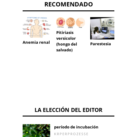
RECOMENDADO
Pitiriasis
versicolor
Codo 
Anemia renal
Parestesia
(hongo del
tenist
salvado)
LA ELECCIÓN DEL EDITOR
período de incubación
KRPERPROZESSE