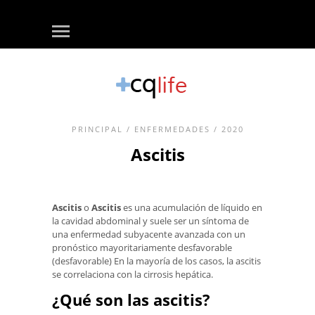
PRINCIPAL
/
ENFERMEDADES
/ 2020
Ascitis
Ascitis
o
Ascitis
es una acumulación de líquido en
la cavidad abdominal y suele ser un síntoma de
una enfermedad subyacente avanzada con un
pronóstico mayoritariamente desfavorable
(desfavorable) En la mayoría de los casos, la ascitis
se correlaciona con la cirrosis hepática.
¿Qué son las ascitis?