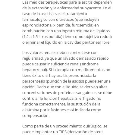
Las medidas terapéuticas para la ascitis dependen
de la extensión y la enfermedad subyacente. En el
caso de la ascitis leve, el tratamiento
farmacológico con diuréticos (que incluyen
espironolactona, xipamida, furosemida) en
combinación con una ingesta mínima de líquidos
(1,2 a 1,5 litros por día) tiene como objetivo reducir
o eliminar el líquido en la cavidad peritoneal libre.
Los valores renales deben controlarse con
regularidad, ya que un lavado demasiado rápido
puede causar insuficiencia renal (síndrome
hepatorrenal). Si la terapia con medicamentos no
tiene éxito o si hay ascitis pronunciada, la
paracentesis (punción de la ascitis) puede ser una
opción. Dado que con el líquido se derivan altas
concentraciones de proteínas sanguíneas, se debe
controlar la función hepática. Si el hígado no
funciona correctamente, la sustitución de la
albúmina por infusiones está indicada como
compensación.
Como parte de un procedimiento quirúrgico, se
puede implantar un TIPS (derivación de stent