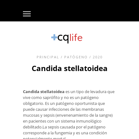
PRINCIPAL
/
PATÓGENO
/ 2020
Candida stellatoidea
Candida stellatoidea
es un tipo de levadura que
vive como saprófito y no es un patógeno
obligatorio. Es un patógeno oportunista que
puede causar infecciones de las membranas
mucosas y sepsis (envenenamiento de la sangre)
en pacientes con un sistema inmunológico
debilitado.La sepsis causada por el patógeno
corresponde a la fungemia y es una condición
potencialmente mortal.