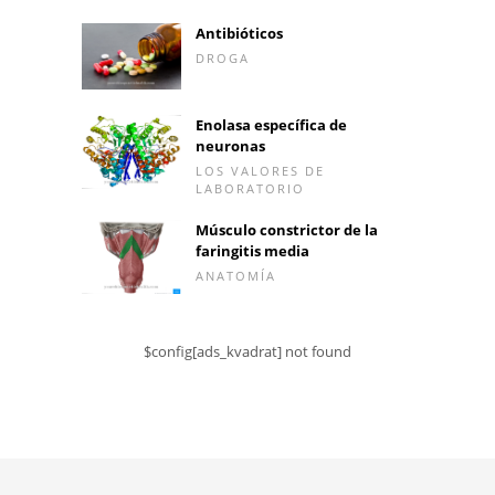
Antibióticos
DROGA
Enolasa específica de
neuronas
LOS VALORES DE
LABORATORIO
Músculo constrictor de la
faringitis media
ANATOMÍA
$config[ads_kvadrat] not found