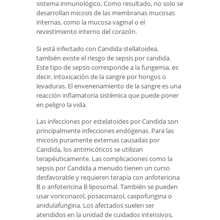
sistema inmunológico. Como resultado, no solo se
desarrollan micosis de las membranas mucosas
internas, como la mucosa vaginal o el
revestimiento interno del corazón.
Si está infectado con Candida stellatoidea,
también existe el riesgo de sepsis por candida.
Este tipo de sepsis corresponde a la fungemia, es
decir, intoxicación de la sangre por hongos o
levaduras. El envenenamiento de la sangre es una
reacción inflamatoria sistémica que puede poner
en peligro la vida.
Las infecciones por estelatoides por Candida son
principalmente infecciones endógenas. Para las
micosis puramente externas causadas por
Candida, los antimicóticos se utilizan
terapéuticamente. Las complicaciones como la
sepsis por Candida a menudo tienen un curso
desfavorable y requieren terapia con anfotericina
B o anfotericina B liposomal. También se pueden
usar voriconazol, posaconazol, caspofungina o
anidulafungina. Los afectados suelen ser
atendidos en la unidad de cuidados intensivos,