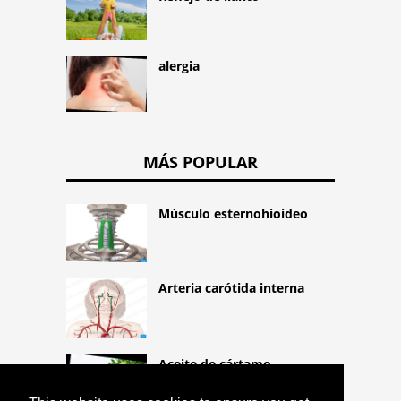
alergia
MÁS POPULAR
Músculo esternohioideo
Arteria carótida interna
Aceite de cártamo