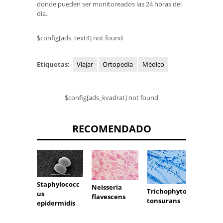
donde pueden ser monitoreados las 24 horas del
día.
$config[ads_text4] not found
Etiquetas:
Viajar
Ortopedía
Médico
$config[ads_kvadrat] not found
RECOMENDADO
Staphylococc
Neisseria
Candi
Trichophyton
us
flavescens
lusita
tonsurans
epidermidis