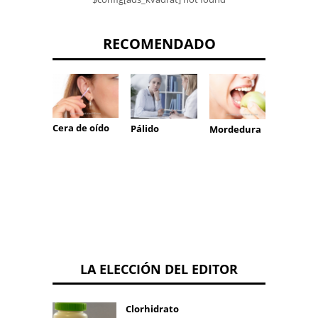
RECOMENDADO
Cera de oído
Equili
Pálido
Mordedura
ácido-
LA ELECCIÓN DEL EDITOR
Clorhidrato