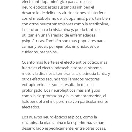
efecto antidopaminérgico parcial de los
neurolépticos: estas sustancias inhiben el
desarrollo de delirios y alucinaciones al interferir
con el metabolismo de la dopamina, pero también
con otros neurotransmisores como la acetilcolina,
la serotonina o la histamina y, por lo tanto, se
utilizan en una variedad de enfermedades
psiquiátricas. También son muy populares para
calmar y sedar, por ejemplo, en unidades de
cuidados intensivos.
Cuanto más fuerte es el efecto antipsicótico, más
fuerte es el efecto indeseable sobre el sistema
motor: la discinesia temprana, la discinesia tardía y
otros efectos secundarios llamados motores
extrapiramidales son el resultado del uso
prolongado. Los neurolépticos más antiguos
como la clorpromazina y la levomepromazina, el
haloperidol o el melperón se ven particularmente
afectados.
Los nuevos neurolépticos atípicos, como la
clozapina, la olanzapina o la risperidona, se han
desarrollado específicamente, entre otras cosas,