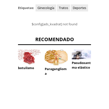
Etiquetas:
Ginecología
Tratos
Deportes
$config[ads_kvadrat] not found
RECOMENDADO
Pseudoxanto
ma elástico
botulismo
Paragangliom
Metam
a
a