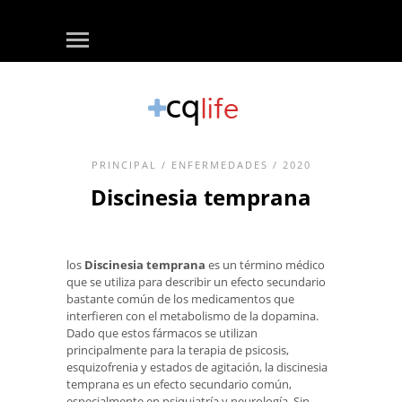
PRINCIPAL
/
ENFERMEDADES
/ 2020
Discinesia temprana
los
Discinesia temprana
es un término médico
que se utiliza para describir un efecto secundario
bastante común de los medicamentos que
interfieren con el metabolismo de la dopamina.
Dado que estos fármacos se utilizan
principalmente para la terapia de psicosis,
esquizofrenia y estados de agitación, la discinesia
temprana es un efecto secundario común,
especialmente en psiquiatría y neurología. Sin