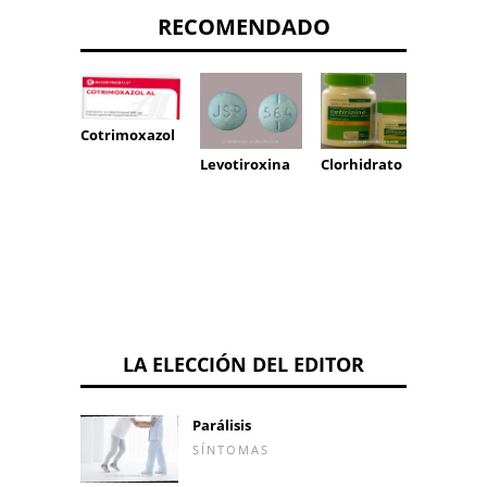
RECOMENDADO
Cotrimoxazol
Alopur
Levotiroxina
Clorhidrato
LA ELECCIÓN DEL EDITOR
Parálisis
SÍNTOMAS