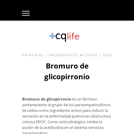
PRINCIPAL
/
INGREDIENTES ACTIVOS
/ 2020
Bromuro de
glicopirronio
Bromuro de glicopirronio
es un fármaco
perteneciente al grupo de los parasimpaticolíticos.
Se utiliza como ingrediente activo para reducir la
secreción en la enfermedad pulmonar obstructiva
crónica EPOC. Como anticolinérgico, inhibe la
acción de la acetilcolina en el sistema nervioso
parasimpático.