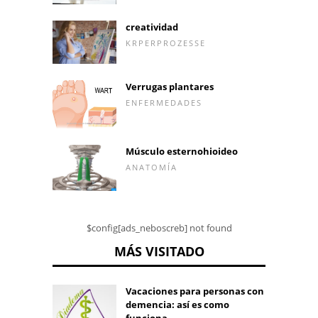
creatividad
KRPERPROZESSE
Verrugas plantares
ENFERMEDADES
Músculo esternohioideo
ANATOMÍA
$config[ads_neboscreb] not found
MÁS VISITADO
Vacaciones para personas con
demencia: así es como
funciona