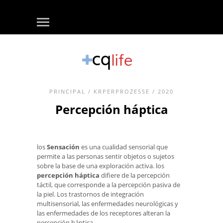
PRINCIPAL
/
KRPERPROZESSE
/ 2020
Percepción háptica
los
Sensación
es una cualidad sensorial que
permite a las personas sentir objetos o sujetos
sobre la base de una exploración activa. los
percepción háptica
difiere de la percepción
táctil, que corresponde a la percepción pasiva de
la piel. Los trastornos de integración
multisensorial, las enfermedades neurológicas y
las enfermedades de los receptores alteran la
percepción háptica.