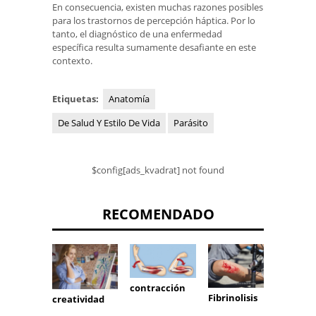
En consecuencia, existen muchas razones posibles
para los trastornos de percepción háptica. Por lo
tanto, el diagnóstico de una enfermedad
específica resulta sumamente desafiante en este
contexto.
Etiquetas:
Anatomía
De Salud Y Estilo De Vida
Parásito
$config[ads_kvadrat] not found
RECOMENDADO
contracción
Fibrinolisis
Tono
creatividad
muscu