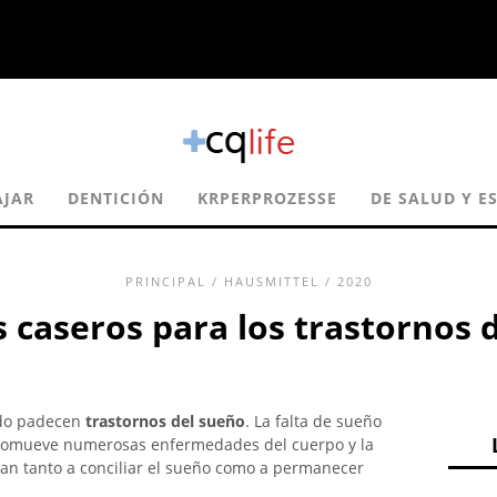
AJAR
DENTICIÓN
KRPERPROZESSE
DE SALUD Y ES
PRINCIPAL
/
HAUSMITTEL
/ 2020
caseros para los trastornos 
ndo padecen
trastornos del sueño
. La falta de sueño
 promueve numerosas enfermedades del cuerpo y la
tan tanto a conciliar el sueño como a permanecer