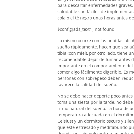
para descartar enfermedades graves.
saludable son fáciles de implementar. 
cola o el té negro unas horas antes de
$config[ads_text1] not found
Lo mismo ocurre con las bebidas alco
sueño rápidamente, hacen que sea aún
tibia (con miel), por otro lado, tiene 
recomendable dejar de fumar antes de
importante en el comportamiento del s
comer algo fácilmente digerible. Es m
personas con sobrepeso deben reducir 
favorece la calidad del sueño.
No se debe hacer deporte poco antes d
toma una siesta por la tarde, no debe
ritmo natural del sueño. La hora de a
temperatura adecuada en el dormitor
Celsius) y un dormitorio oscuro y sil
que esté estresado y meditabundo pued
dormir, por ejemplo entrenamiento au