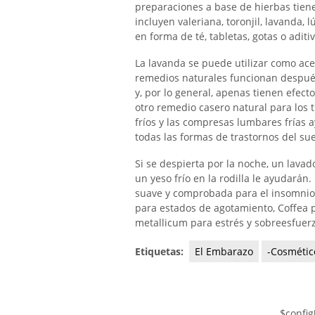
preparaciones a base de hierbas tien
incluyen valeriana, toronjil, lavanda,
en forma de té, tabletas, gotas o aditi
La lavanda se puede utilizar como acei
remedios naturales funcionan después
y, por lo general, apenas tienen efec
otro remedio casero natural para los 
fríos y las compresas lumbares frías 
todas las formas de trastornos del su
Si se despierta por la noche, un lavad
un yeso frío en la rodilla le ayudará
suave y comprobada para el insomnio
para estados de agotamiento, Coffea 
metallicum para estrés y sobreesfuer
Etiquetas:
El Embarazo
-Cosmétic
$config