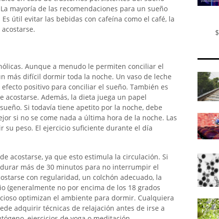
 La mayoría de las recomendaciones para un sueño
Es útil evitar las bebidas con cafeína como el café, la
 acostarse.
$
hólicas. Aunque a menudo le permiten conciliar el
 más difícil dormir toda la noche. Un vaso de leche
un efecto positivo para conciliar el sueño. También es
 acostarse. Además, la dieta juega un papel
ueño. Si todavía tiene apetito por la noche, debe
ejor si no se come nada a última hora de la noche. Las
su peso. El ejercicio suficiente durante el día
e acostarse, ya que esto estimula la circulación. Si
 durar más de 30 minutos para no interrumpir el
costarse con regularidad, un colchón adecuado, la
io (generalmente no por encima de los 18 grados
encioso optimizan el ambiente para dormir. Cualquiera
e adquirir técnicas de relajación antes de irse a
tógeno, ejercicios de yoga o meditación.