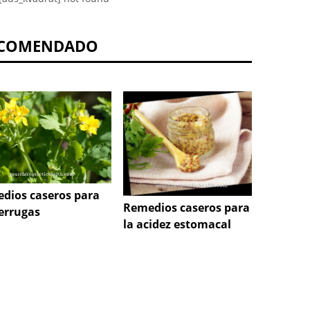
COMENDADO
dios caseros para
Remedi
Remedios caseros para
verrugas
las pi
la acidez estomacal