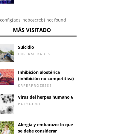
config[ads_neboscreb] not found
MÁS VISITADO
Suicidio
ENFERMEDADES
Inhibición alostérica
(inhibición no competitiva)
KRPERPROZESSE
Virus del herpes humano 6
PATÓGENO
Alergia y embarazo: lo que
se debe considerar