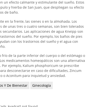
en un efecto calmante y estimulante del sueño. Estos
 lúpulo y hierba de San Juan, que despliegan su efecto
vos de baño.
te en la frente, las sienes o en la almohada. Los
 de unas tres o cuatro semanas, son bien tolerados
tos secundarios. Las aplicaciones de agua Kneipp son
trastornos del sueño. Por ejemplo, los baños de pies
ayudan con los trastornos del sueño y el agua con
eño.
o frío de la parte inferior del cuerpo o del estómago o
n. Los medicamentos homeopáticos son una alternativa
. Por ejemplo, Kalium phosphoricum se prescribe
para desconectarse en caso de dificultades, Zincum
zo o Aconitum para inquietud y ansiedad.
os Y De Bienestar
Ginecología
[ads_kvadrat] not found