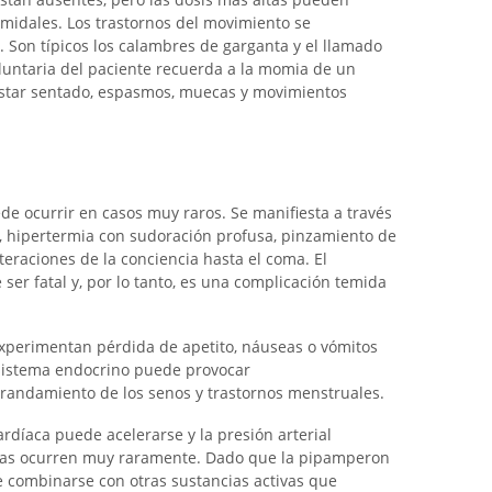
midales. Los trastornos del movimiento se
. Son típicos los calambres de garganta y el llamado
luntaria del paciente recuerda a la momia de un
star sentado, espasmos, muecas y movimientos
e ocurrir en casos muy raros. Se manifiesta a través
a, hipertermia con sudoración profusa, pinzamiento de
teraciones de la conciencia hasta el coma. El
er fatal y, por lo tanto, es una complicación temida
experimentan pérdida de apetito, náuseas o vómitos
 sistema endocrino puede provocar
grandamiento de los senos y trastornos menstruales.
cardíaca puede acelerarse y la presión arterial
acas ocurren muy raramente. Dado que la pipamperon
e combinarse con otras sustancias activas que