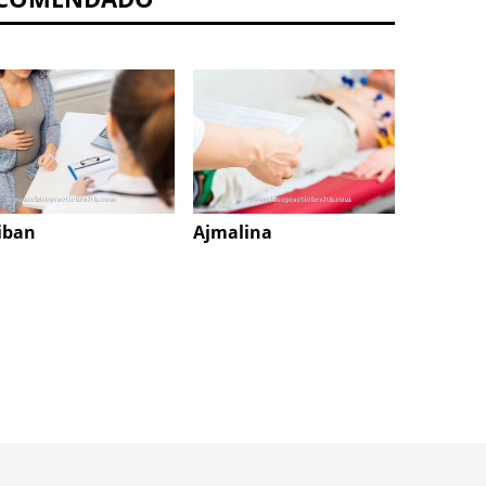
iban
Ajmalina
Glucós