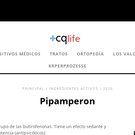
SITIVOS MÉDICOS
TRATOS
ORTOPEDÍA
LOS VAL
KRPERPROZESSE
PRINCIPAL
/
INGREDIENTES ACTIVOS
/ 2020
Pipamperon
rupo de las butirofenonas. Tiene un efecto sedante y
tencia (antipsicóticos).