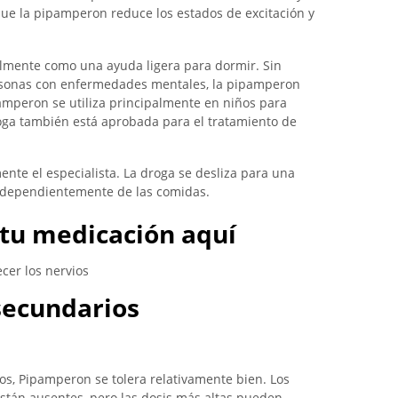
ue la pipamperon reduce los estados de excitación y
lmente como una ayuda ligera para dormir. Sin
ersonas con enfermedades mentales, la pipamperon
mperon se utiliza principalmente en niños para
droga también está aprobada para el tratamiento de
ente el especialista. La droga se desliza para una
independientemente de las comidas.
tu medicación aquí
cer los nervios
 secundarios
os, Pipamperon se tolera relativamente bien. Los
están ausentes, pero las dosis más altas pueden