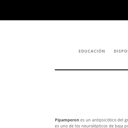
EDUCACIÓN
DISPO
Pipamperon
es un antipsicótico del g
es uno de los neurolépticos de baja po