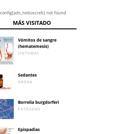
config[ads_neboscreb] not found
MÁS VISITADO
Vómitos de sangre
(hematemesis)
SÍNTOMAS
Sedantes
DROGA
Borrelia burgdorferi
PATÓGENO
Epispadias