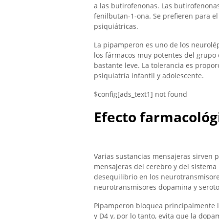
a las butirofenonas. Las butirofenon
fenilbutan-1-ona. Se prefieren para el
psiquiátricas.
La pipamperon es uno de los neurolép
los fármacos muy potentes del grupo d
bastante leve. La tolerancia es propor
psiquiatría infantil y adolescente.
$config[ads_text1] not found
Efecto farmacológ
Varias sustancias mensajeras sirven p
mensajeras del cerebro y del sistem
desequilibrio en los neurotransmiso
neurotransmisores dopamina y seroton
Pipamperon bloquea principalmente lo
y D4 y, por lo tanto, evita que la dopa