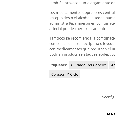
también provocan un alargamiento del 
Los medicamentos depresores centrales
los opioides o el alcohol pueden aume
administra Pipamperon en combinació
arterial puede caer bruscamente.
Tampoco se recomienda la combinaci
como lisurida, bromocriptina o levod
con medicamentos que reduzcan el umb
podrían producirse ataques epiléptico
Etiquetas:
Cuidado Del Cabello
An
Corazón-Y-Ciclo
$config
RE