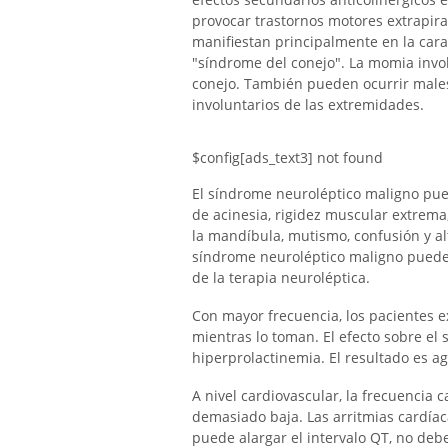
provocar trastornos motores extrapira
manifiestan principalmente en la cara
"síndrome del conejo". La momia invo
conejo. También pueden ocurrir male
involuntarios de las extremidades.
$config[ads_text3] not found
El síndrome neuroléptico maligno pued
de acinesia, rigidez muscular extrem
la mandíbula, mutismo, confusión y al
síndrome neuroléptico maligno puede s
de la terapia neuroléptica.
Con mayor frecuencia, los pacientes 
mientras lo toman. El efecto sobre el
hiperprolactinemia. El resultado es a
A nivel cardiovascular, la frecuencia 
demasiado baja. Las arritmias cardí
puede alargar el intervalo QT, no deb