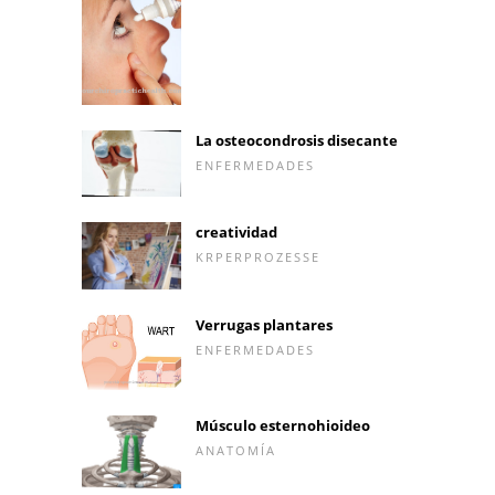
La osteocondrosis disecante
ENFERMEDADES
creatividad
KRPERPROZESSE
Verrugas plantares
ENFERMEDADES
Músculo esternohioideo
ANATOMÍA