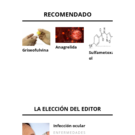
RECOMENDADO
Anagrelida
Griseofulvina
anfet
Sulfametoxaz
ol
LA ELECCIÓN DEL EDITOR
Infección ocular
ENFERMEDADES