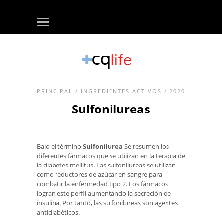
PRINCIPAL
/
INGREDIENTES ACTIVOS
/ 2020
Sulfonilureas
Bajo el término
Sulfonilurea
Se resumen los
diferentes fármacos que se utilizan en la terapia de
la diabetes mellitus. Las sulfonilureas se utilizan
como reductores de azúcar en sangre para
combatir la enfermedad tipo 2. Los fármacos
logran este perfil aumentando la secreción de
insulina. Por tanto, las sulfonilureas son agentes
antidiabéticos.