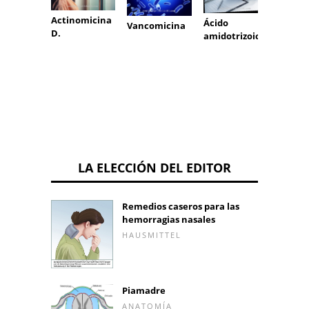
Actinomicina
Ácido
Vancomicina
Ácido
D.
amidotrizoico
queno
ólico
LA ELECCIÓN DEL EDITOR
Remedios caseros para las
hemorragias nasales
HAUSMITTEL
Piamadre
ANATOMÍA