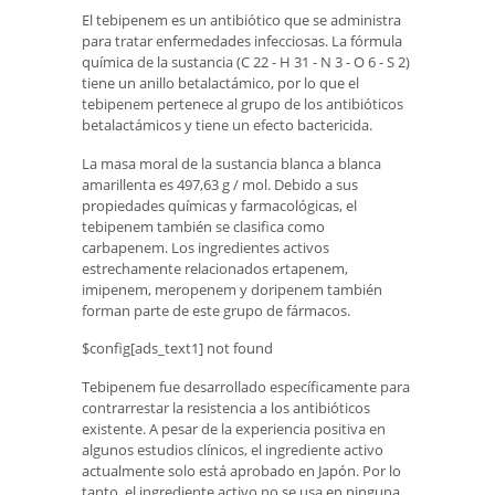
El tebipenem es un antibiótico que se administra
para tratar enfermedades infecciosas. La fórmula
química de la sustancia (C 22 - H 31 - N 3 - O 6 - S 2)
tiene un anillo betalactámico, por lo que el
tebipenem pertenece al grupo de los antibióticos
betalactámicos y tiene un efecto bactericida.
La masa moral de la sustancia blanca a blanca
amarillenta es 497,63 g / mol. Debido a sus
propiedades químicas y farmacológicas, el
tebipenem también se clasifica como
carbapenem. Los ingredientes activos
estrechamente relacionados ertapenem,
imipenem, meropenem y doripenem también
forman parte de este grupo de fármacos.
$config[ads_text1] not found
Tebipenem fue desarrollado específicamente para
contrarrestar la resistencia a los antibióticos
existente. A pesar de la experiencia positiva en
algunos estudios clínicos, el ingrediente activo
actualmente solo está aprobado en Japón. Por lo
tanto, el ingrediente activo no se usa en ninguna