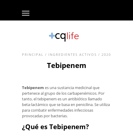
PRINCIPAL
/
INGREDIENTES ACTIVOS
/ 2020
Tebipenem
Tebipenem
es una sustancia medicinal que
pertenece al grupo de los carbapenémicos. Por
tanto, el tebipenem es un antibiótico llamado
beta-lactámico que se basa en penicilina. Se utiliza
para combatir enfermedades infecciosas
provocadas por bacterias.
¿Qué es Tebipenem?