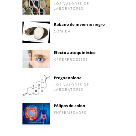
LOS VALORES DE
LABORATORIO
Rábano de invierno negro
COMIDA
Efecto autoquinético
KRPERPROZESSE
Pregnenolona
LOS VALORES DE
LABORATORIO
Pólipos de colon
ENFERMEDADES