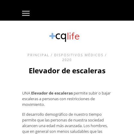
PRINCIPAL
/
DISPOSITIVOS MÉDICOS
/
2020
Elevador de escaleras
UNA
Elevador de escaleras
permite subir o bajar
escaleras a personas con restricciones de
movimiento.
El desarrollo demográfico de nuestro tiempo
permite que las personas de nuestra sociedad
alcancen una edad más avanzada. Los hombres,
que en general son menos saludables que las