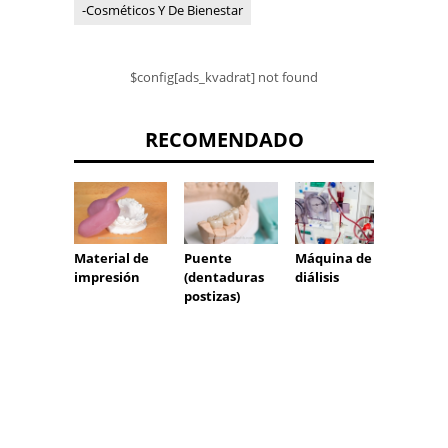
-Cosméticos Y De Bienestar
$config[ads_kvadrat] not found
RECOMENDADO
bifoca
Material de
Puente
Máquina de
impresión
(dentaduras
diálisis
postizas)