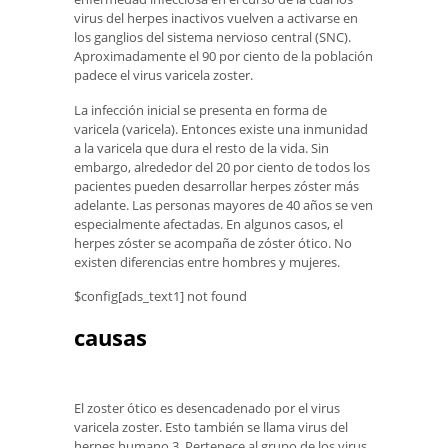
virus del herpes inactivos vuelven a activarse en
los ganglios del sistema nervioso central (SNC).
Aproximadamente el 90 por ciento de la población
padece el virus varicela zoster.
La infección inicial se presenta en forma de
varicela (varicela). Entonces existe una inmunidad
a la varicela que dura el resto de la vida. Sin
embargo, alrededor del 20 por ciento de todos los
pacientes pueden desarrollar herpes zóster más
adelante. Las personas mayores de 40 años se ven
especialmente afectadas. En algunos casos, el
herpes zóster se acompaña de zóster ótico. No
existen diferencias entre hombres y mujeres.
$config[ads_text1] not found
causas
El zoster ótico es desencadenado por el virus
varicela zoster. Esto también se llama virus del
herpes humano 3. Pertenece al grupo de los virus