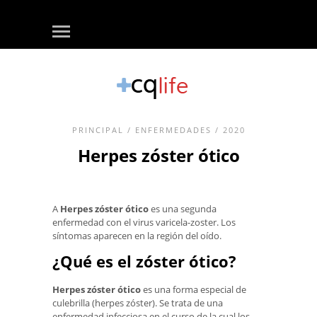
PRINCIPAL
/
ENFERMEDADES
/ 2020
Herpes zóster ótico
A
Herpes zóster ótico
es una segunda
enfermedad con el virus varicela-zoster. Los
síntomas aparecen en la región del oído.
¿Qué es el zóster ótico?
Herpes zóster ótico
es una forma especial de
culebrilla (herpes zóster). Se trata de una
enfermedad infecciosa en el curso de la cual los