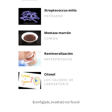
Streptococcus mitis
PATÓGENO
Mostaza marrón
COMIDA
Remineralización
KRPERPROZESSE
Citosol
LOS VALORES DE
LABORATORIO
$config[ads_kvadrat] not found