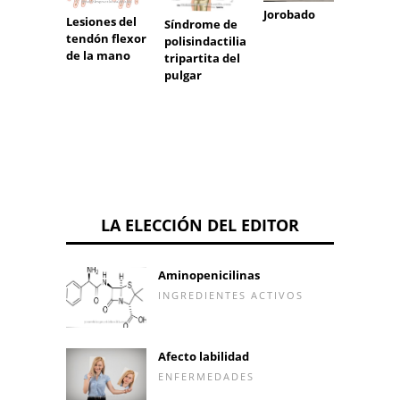
Jorobado
Lesiones del
Síndrome de
tendón flexor
polisindactilia
de la mano
tripartita del
pulgar
LA ELECCIÓN DEL EDITOR
Aminopenicilinas
INGREDIENTES ACTIVOS
Afecto labilidad
ENFERMEDADES