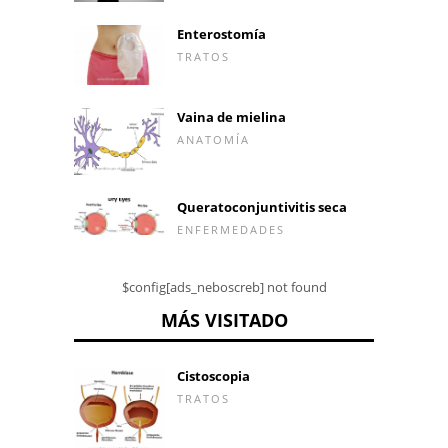
Enterostomía
TRATOS
Vaina de mielina
ANATOMÍA
Queratoconjuntivitis seca
ENFERMEDADES
$config[ads_neboscreb] not found
MÁS VISITADO
Cistoscopia
TRATOS