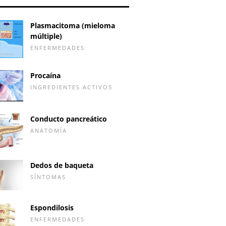
Plasmacitoma (mieloma
múltiple)
ENFERMEDADES
Procaína
INGREDIENTES ACTIVOS
Conducto pancreático
ANATOMÍA
Dedos de baqueta
SÍNTOMAS
Espondilosis
ENFERMEDADES