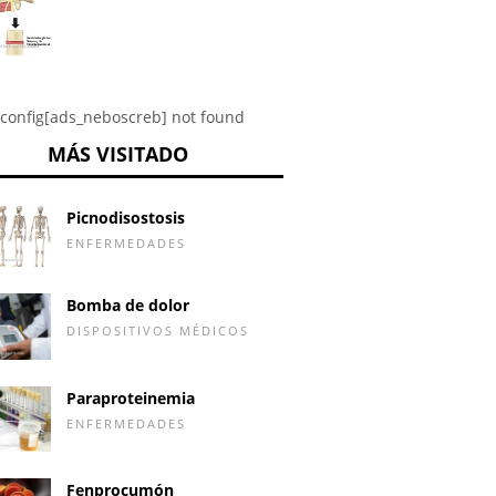
config[ads_neboscreb] not found
MÁS VISITADO
Picnodisostosis
ENFERMEDADES
Bomba de dolor
DISPOSITIVOS MÉDICOS
Paraproteinemia
ENFERMEDADES
Fenprocumón