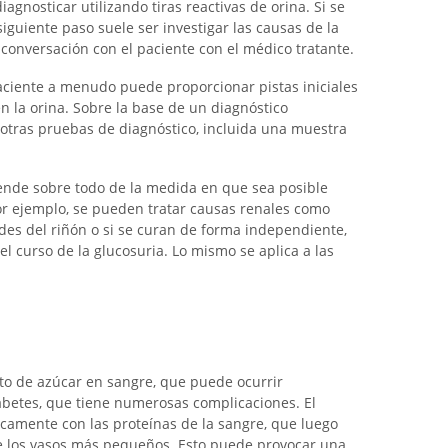
agnosticar utilizando tiras reactivas de orina. Si se
siguiente paso suele ser investigar las causas de la
 conversación con el paciente con el médico tratante.
paciente a menudo puede proporcionar pistas iniciales
n la orina. Sobre la base de un diagnóstico
 otras pruebas de diagnóstico, incluida una muestra
pende sobre todo de la medida en que sea posible
por ejemplo, se pueden tratar causas renales como
des del riñón o si se curan de forma independiente,
el curso de la glucosuria. Lo mismo se aplica a las
to de azúcar en sangre, que puede ocurrir
abetes, que tiene numerosas complicaciones. El
camente con las proteínas de la sangre, que luego
e los vasos más pequeños. Esto puede provocar una