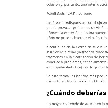
oclusión y, por tanto, una interrupci
$config[ads_text3] not found
Las áreas predispuestas son el ojo en e
puede provocar problemas de visión o 
riñones, la excreción de orina aument
riñón no puede absorber el azúcar lo s
A continuación, la excreción se vuel
insuficiencia renal (nefropatía diabét
trastornos en la cicatrización de heri
conduce a problemas, especialmente e
(neuropatía diabética), por lo que se t
De esta forma, las heridas más peque
e infectarse. No es raro que el tejido
¿Cuándo deberías 
Un mayor contenido de azúcar en la or