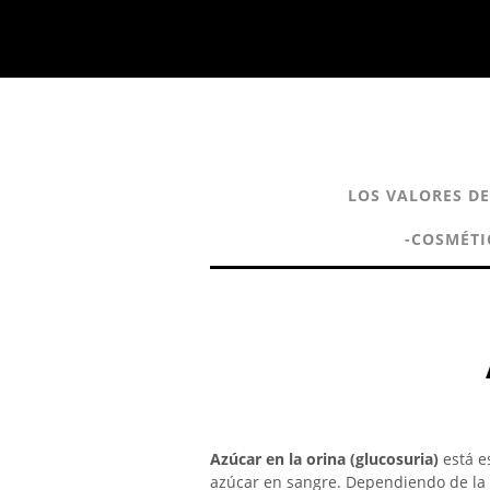
LOS VALORES D
-COSMÉTI
Azúcar en la orina (glucosuria)
está e
azúcar en sangre. Dependiendo de la 