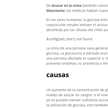
De
Azucar en la orina
(también conoc
Glucosuria
) Los médicos hablan cuand
En los seres humanos, la glucosa entr
corpúsculos renales extraen el azúcar
absorbida por las células del riñón pa
$config[ads_text1] not found
La orina de una persona sana genera
glucosa. La glucosuria a menudo ocur
una persona afectada es superior a 1
presenta síntomas, su presencia a m
causas
Un aumento de la concentración de gl
niveles de azúcar en sangre: si el niv
ya no pueden extraer suficiente azúcar
la utilización de glucosa, esto tambi