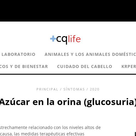
E LABORATORIO
ANIMALES Y LOS ANIMALES DOMÉSTI
COS Y DE BIENESTAR
CUIDADO DEL CABELLO
KRPE
PRINCIPAL
/
SÍNTOMAS
/ 2020
Azúcar en la orina (glucosuria
strechamente relacionado con los niveles altos de
causa, las medidas terapéuticas efectivas