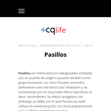
PRINCIPAL
/
INGREDIENTES ACTIVOS
/ 2020
Pasillos
Pasillos
son hidrocarburos halogenados múltiples
con un puente de oxígeno (puente de éter) como
grupo funcional. Los cinco Flurane conocidos
pertenecen a los narcóticos por inhalación y se
caracterizan por un muy buen efecto hipnótico, es
decir, somnoliento. Su efecto analgésico, sin
embargo, es débil, por lo que Flurane se suele
utilizar en anestesia junto con otras preparaciones
con un efecto analgésico superior.