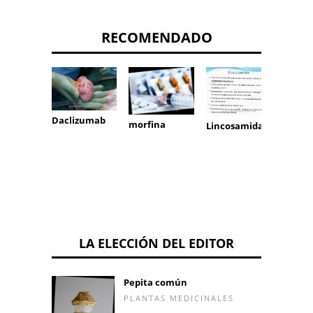
RECOMENDADO
Daclizumab
morfina
Lincosamidas
Toras
LA ELECCIÓN DEL EDITOR
Pepita común
PLANTAS MEDICINALES