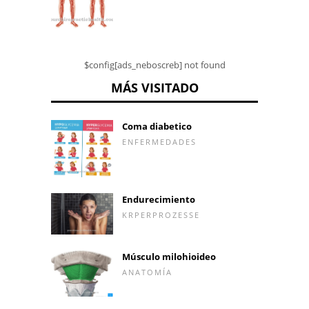
$config[ads_neboscreb] not found
MÁS VISITADO
Coma diabetico
ENFERMEDADES
Endurecimiento
KRPERPROZESSE
Músculo milohioideo
ANATOMÍA