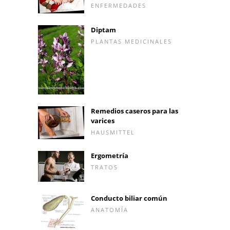
ENFERMEDADES
Diptam
PLANTAS MEDICINALES
Remedios caseros para las
varices
HAUSMITTEL
Ergometría
TRATOS
Conducto biliar común
ANATOMÍA