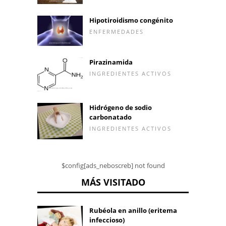
Hipotiroidismo congénito
ENFERMEDADES
Pirazinamida
INGREDIENTES ACTIVOS
Hidrógeno de sodio
carbonatado
INGREDIENTES ACTIVOS
$config[ads_neboscreb] not found
MÁS VISITADO
Rubéola en anillo (eritema
infeccioso)