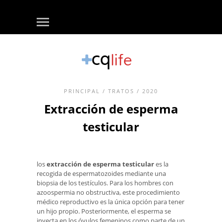
PRINCIPAL
/
TRATOS
/ 2020
Extracción de esperma
testicular
los
extracción de esperma testicular
es la
recogida de espermatozoides mediante una
biopsia de los testículos. Para los hombres con
azoospermia no obstructiva, este procedimiento
médico reproductivo es la única opción para tener
un hijo propio. Posteriormente, el esperma se
inyecta en los óvulos femeninos como parte de un