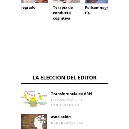
legrado
Terapia de
Polisomnogra
aneste
conducta
fía
cognitiva
LA ELECCIÓN DEL EDITOR
Transferencia de ARN
LOS VALORES DE
LABORATORIO
asociación
KRPERPROZESSE